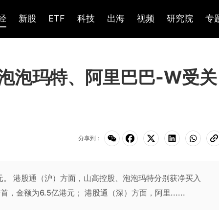
经
新股
ETF
科技
出海
视频
研究院
专
泡泡玛特、阿里巴巴-W受关
分享到：
8亿元。 港股通（沪）方面，山高控股、泡泡玛特分别获净买入
首，金额为6.5亿港元； 港股通（深）方面，阿里......