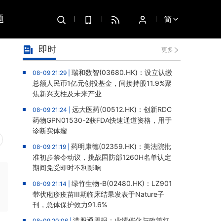
题
简
即时
更多
瑞和数智(03680.HK)：设立认缴
08-09 21:29 |
总额人民币1亿元创投基金，间接持股11.9%聚
焦新兴支柱及未来产业
远大医药(00512.HK)：创新RDC
08-09 21:24 |
药物GPN01530-2获FDA快速通道资格，用于
诊断实体瘤
药明康德(02359.HK)：美法院批
08-09 21:19 |
准初步禁令动议，挑战国防部1260H名单认定
期间免受即时不利影响
绿竹生物-B(02480.HK)：LZ901
08-09 21:14 |
带状疱疹疫苗III期临床结果发表于Nature子
刊，总体保护效力91.6%
港股通周报：业绩催化与政策红
08-09 20:06 |