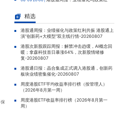
利共振 港股通上演“创新药+大模型”双主线行
情-20260807
精选
港股次新股跟踪周报：解禁冲击趋
08-09 19:28 |
缓，AI概念回暖；拿森科技首日暴涨64%，次
港股通周报：业绩催化与政策红利共振 港股通上
演“创新药+大模型”双主线行情-20260807
新股情绪修复-20260807
港股次新股跟踪周报：解禁冲击趋缓，AI概念回
民富国际(08511.HK)：25/26年
08-07 22:06 |
暖；拿森科技首日暴涨64%，次新股情绪修
年报股东应占亏损835.1万港元，亏损同比收窄
复-20260807
69.45%
港股通日报：晶合集成正式调入港股通，创新药
商米科技-W(06810.HK)：基石投
08-07 22:04 |
板块业绩密集催化-20260807
资者XINWUTANG自愿延长禁售期五个月至20
27年3月28日
周度港股ETF平均收益率排行榜（按管理人）
（2026年8月第一周）
华夏文化科技(01566.HK)：独立
08-07 21:55 |
周度港股ETF收益率排行榜（2026年8月第一
调查完成未发现欺诈挪用证据，报告获采纳，
不保
周）
股份继续停牌
金力永磁(06680.HK)：终止认购
08-07 21:39 |
澳洲上市稀土公司Hastings股权，原拟以0.36
澳元/股认购1,964.7万股