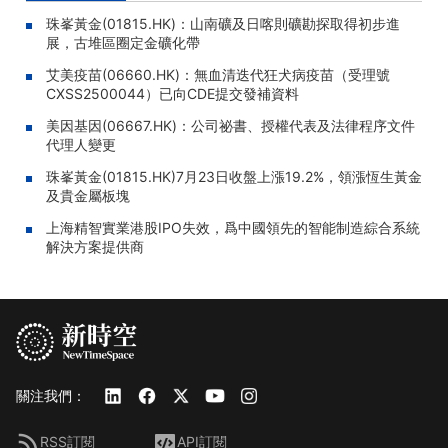
珠峯黃金(01815.HK)：山南礦及日喀則礦勘探取得初步進
展，古堆區圈定金礦化帶
艾美疫苗(06660.HK)：無血清迭代狂犬病疫苗（受理號
CXSS2500044）已向CDE提交發補資料
美因基因(06667.HK)：公司祕書、授權代表及法律程序文件
代理人變更
珠峯黃金(01815.HK)7月23日收盤上漲19.2%，領漲恆生黃金
及貴金屬板塊
上海精智實業港股IPO失效，爲中國領先的智能制造綜合系統
解決方案提供商
關注我們：
RSS訂閱
API訂閱