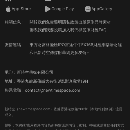
App Store
Google Play
AppGallery
相關信息：
關於我們
免責聲明
隱私政策
出版原則
品牌素材
聯系我們
我要投稿
加入我們
標簽庫
財經FAQ
友情連結：
東方財富
格隆匯
IPO
富途牛牛
FX168財經網
樂居財經
和訊
新時空傳媒
財華網
更多友链+
承印：新時空傳媒有限公司
地址：香港九龍新蒲崗大有街3號萬迪廣場19H
聯系電郵：contact@newtimespace.com
新時空（
newtimespace.com
）依據香港法例第268章《本地報刊條例》注冊
成立。
聲明：本網站/應用程序內容爲新時空原創內容，復制、轉載或以其他任何方式