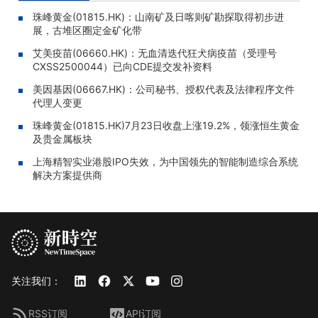
珠峰黄金(01815.HK)：山南矿及日喀则矿勘探取得初步进
展，古堆区圈定金矿化带
艾美疫苗(06660.HK)：无血清迭代狂犬病疫苗（受理号
CXSS2500044）已向CDE提交发补资料
美因基因(06667.HK)：公司秘书、授权代表及法律程序文件
代理人变更
珠峰黄金(01815.HK)7月23日收盘上涨19.2%，领涨恒生黄金
及贵金属板块
上海精智实业港股IPO失效，为中国领先的智能制造综合系统
解决方案提供商
关注我们：
RSS订阅
API订阅