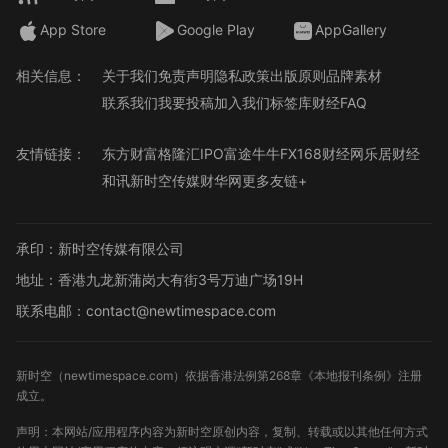
App Store
Google Play
AppGallery
相关信息：
关于我们
免责声明
隐私政策
出版原则
品牌素材
联系我们
我要投稿
加入我们
标签库
财经FAQ
友情链接：
东方财富
格隆汇
IPO
富途牛牛
FX168财经网
乐居财经
和讯
新时空传媒
财华网
更多友链+
承印：新时空传媒有限公司
地址：香港九龙新蒲岗大有街3号万迪广场19H
联系电邮：contact@newtimespace.com
新时空（
newtimespace.com
）依据香港法例第268章《本地报刊条例》注册
成立。
声明：本网站/应用程序内容为新时空原创内容，复制、转载或以其他任何方式