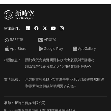
關注我們：
RSS訂閱
API訂閱
App Store
Google Play
AppGallery
相關信息：
關於我們
免責聲明
隱私政策
出版原則
品牌素材
聯系我們
我要投稿
加入我們
標簽庫
財經FAQ
友情連結：
東方財富
格隆匯
IPO
富途牛牛
FX168財經網
樂居財經
和訊
新時空傳媒
財華網
更多友链+
承印：新時空傳媒有限公司
地址：香港九龍新蒲崗大有街3號萬迪廣場19H