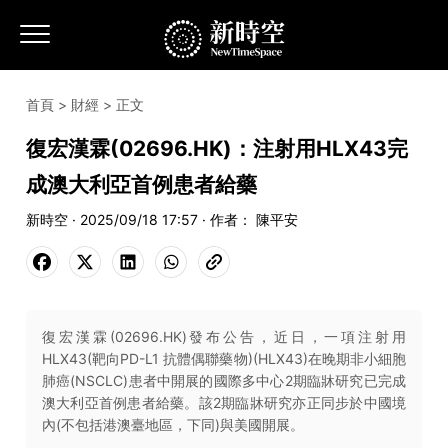
首頁
>
財經
> 正文
復宏漢霖(02696.HK)：注射用HLX43完
成澳大利亞首例患者給藥
新時空 · 2025/09/18 17:57 · 作者： 陳平安
復宏漢霖(02696.HK)發布公告，近日，一項注射用
HLX43(靶向PD-L1 抗體偶聯藥物)(HLX43)在晚期非小細胞
肺癌(NSCLC)患者中開展的國際多中心2期臨牀研究已完成
澳大利亞首例患者給藥。該2期臨牀研究亦正同步於中國境
內(不包括港澳臺地區，下同)與美國開展。