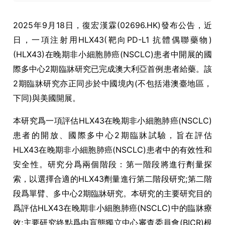
2025年9月18日，復宏漢霖(02696.HK)發布公告，近
日，一項注射用HLX43(靶向PD-L1 抗體偶聯藥物)
(HLX43)在晚期非小細胞肺癌(NSCLC)患者中開展的國
際多中心2期臨牀研究已完成澳大利亞首例患者給藥。該
2期臨牀研究亦正同步於中國境內(不包括港澳臺地區，
下同)與美國開展。
本研究爲一項評估HLX43在晚期非小細胞肺癌(NSCLC)
患者的開放、國際多中心2期臨牀試驗，旨在評估
HLX43在晚期非小細胞肺癌(NSCLC)患者中的有效性和
安全性。研究分爲兩個階段：第一階段將進行劑量探
索，以選擇合適的HLX43劑量進行第二階段研究;第二階
段爲單臂、多中心2期臨牀研究。本研究的主要研究目的
爲評估HLX43在晚期非小細胞肺癌(NSCLC)中的臨牀療
效;主要研究終點爲由盲態獨立中心審查委員會(BICR)根