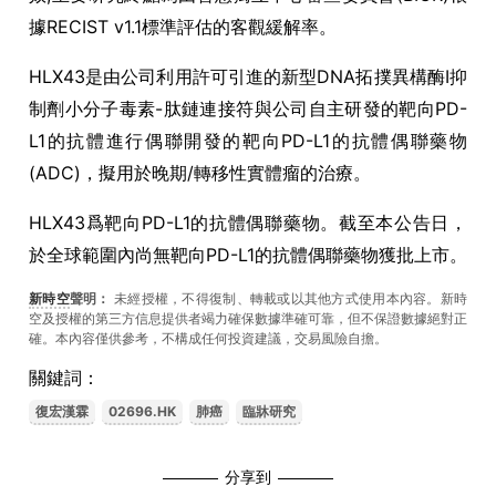
據RECIST v1.1標準評估的客觀緩解率。
HLX43是由公司利用許可引進的新型DNA拓撲異構酶I抑
制劑小分子毒素-肽鏈連接符與公司自主研發的靶向PD-
L1的抗體進行偶聯開發的靶向PD-L1的抗體偶聯藥物
(ADC)，擬用於晚期/轉移性實體瘤的治療。
HLX43爲靶向PD-L1的抗體偶聯藥物。截至本公告日，
於全球範圍內尚無靶向PD-L1的抗體偶聯藥物獲批上市。
新時空
聲明：
未經授權，不得復制、轉載或以其他方式使用本內容。新時
空及授權的第三方信息提供者竭力確保數據準確可靠，但不保證數據絕對正
確。本內容僅供參考，不構成任何投資建議，交易風險自擔。
關鍵詞：
復宏漢霖
02696.HK
肺癌
臨牀研究
分享到