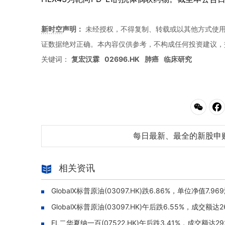
新时空
声明：
未经授权，不得复制、转载或以其他方式使
证数据绝对正确。本內容仅供参考，不构成任何投资建议，
关键词：
复宏汉霖
02696.HK
肺癌
临床研究
每日最新、最全的新股申
相关资讯
GlobalX标普原油(03097.HK)跌6.86%，单位净值7.96
GlobalX标普原油(03097.HK)午后跌6.55%，成交额达2
FL二华夏纳一百(07522.HK)午后跌3.41%，成交额达29