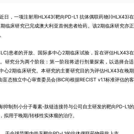
，近日，一项注射用HLX43(靶向PD-L1 抗体偶联药物)(HLX43)
心2期临床研究已完成澳大利亚首例患者给药。该2期临床研究亦
。
CLC)患者的开放、国际多中心2期临床试验，旨在评估HLX43
全性。研究分为两个阶段：第一阶段将进行剂量探索，以选择合
多中心2期临床研究。本研究的主要研究目的为评估HLX43在晚
态独立中心审查委员会(BICR)根据RECIST v1.1标准评估的
酶I抑制剂小分子毒素-肽链连接符与公司自主研发的靶向PD-L1
C)，拟用于晚期/转移性实体瘤的治疗。
告日，于全球范围内尚无靶向PD-L1的抗体偶联药物获批上市。