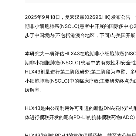
2025年9月18日，复宏汉霖(02696.HK)发布公告
期非小细胞肺癌(NSCLC)患者中开展的国际多中
步于中国境内(不包括港澳台地区，下同)与美国开展
本研究为一项评估HLX43在晚期非小细胞肺癌(NS
期非小细胞肺癌(NSCLC)患者中的有效性和安
HLX43剂量进行第二阶段研究;第二阶段为单臂、
小细胞肺癌(NSCLC)中的临床疗效;主要研究终点为由盲
缓解率。
HLX43是由公司利用许可引进的新型DNA拓扑异构
体进行偶联开发的靶向PD-L1的抗体偶联药物(AD
HLX43为靶向PD-L1的抗体偶联药物。截至本公