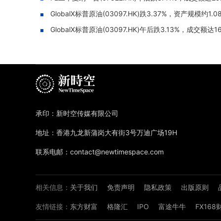
GlobalX标普原油(03097.HK)跌3.37%，资产规模约1.
GlobalX标普原油(03097.HK)午后跌3.13%，成交额达1
承印：新时空传媒有限公司
地址：香港九龙新蒲岗大有街3号万迪广场19H
联系电邮：contact@newtimespace.com
相关信息：
关于我们
免责声明
隐私政策
出版原则
友情链接：
东方财富
格隆汇
IPO
富途牛牛
FX16