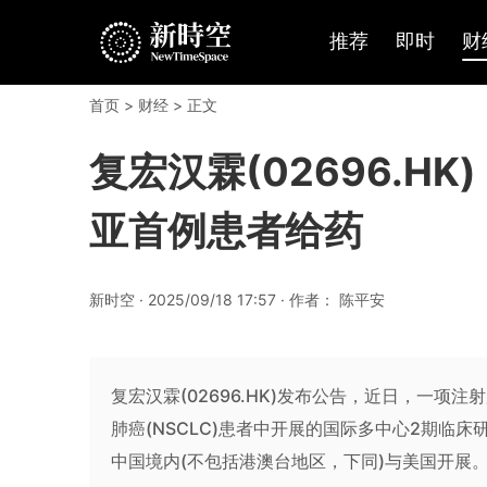
推荐
即时
财
首页
>
财经
> 正文
复宏汉霖(02696.H
亚首例患者给药
新时空 · 2025/09/18 17:57 · 作者： 陈平安
复宏汉霖(02696.HK)发布公告，近日，一项注射用
肺癌(NSCLC)患者中开展的国际多中心2期临
中国境内(不包括港澳台地区，下同)与美国开展