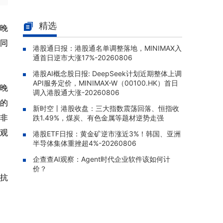
南方恒生生科(03174.HK)早盘涨1.
08-07 10:26 |
80%，成交额达358.55万港元
精选
在晚
南方KOSPI(03121.HK)早盘跌1.9
08-07 10:20 |
正同
港股通日报：港股通名单调整落地，MINIMAX入
6%，成交额达1140.25万港元
通首日逆市大涨17%-20260806
XL二博时中创业(07234.HK)早盘
08-07 10:12 |
港股AI概念股日报: DeepSeek计划近期整体上调
涨2.16%，成交额达165.71万港元
API服务定价，MINIMAX-W（00100.HK）首日
在晚
易方达亚洲半导体ETF(03486.H
调入港股通大涨-20260806
08-07 10:10 |
适的
K)早盘跌0.83%，成交额达435.82万港元
新时空丨港股收盘：三大指数震荡回落、恒指收
期非
跌1.49%，煤炭、有色金属等题材逆势走强
客观
港股ETF日报：黄金矿逆市涨近3%！韩国、亚洲
半导体集体重挫超4%-20260806
企查查AI观察：Agent时代企业软件该如何计
价？
的抗