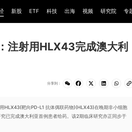
经
新股
ETF
科技
出海
视频
研究院
专
K)：注射用HLX43完成澳大利
分享到：
HLX43(靶向PD-L1 抗体偶联药物)(HLX43)在晚期非小细胞
床研究已完成澳大利亚首例患者给药。该2期临床研究亦正同步于
。