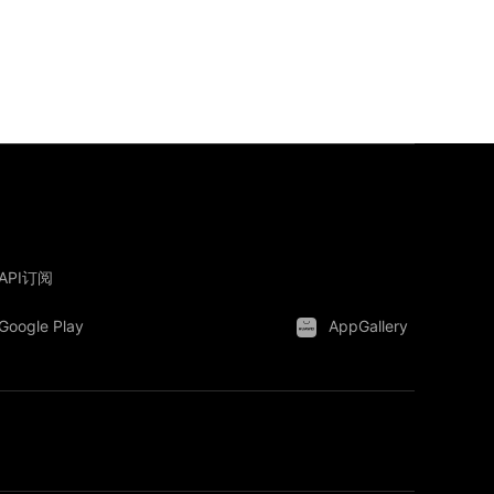
API订阅
Google Play
AppGallery