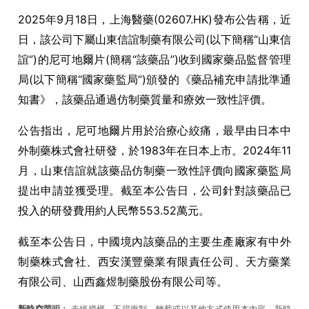
2025年9月18日，上海醫藥(02607.HK)發布公告稱，近
日，該公司下屬山東信誼制藥有限公司(以下簡稱“山東信
誼”)的尼可地爾片(簡稱“該藥品”)收到國家藥品監督管理
局(以下簡稱“國家藥監局”)頒發的《藥品補充申請批準通
知書》，該藥品通過仿制藥質量和療效一致性評價。
公告指出，尼可地爾片用於治療心絞痛，最早由日本中
外制藥株式會社研發，於1983年在日本上市。2024年11
月，山東信誼就該藥品仿制藥一致性評價向國家藥監局
提出申請並獲受理。截至本公告日，公司針對該藥品已
投入的研發費用約人民幣553.52萬元。
截至本公告日，中國境內該藥品的主要生產廠家有中外
制藥株式會社、西安漢豐藥業有限責任公司、天方藥業
有限公司、山西鑫煜制藥股份有限公司等。
新時空
聲明：
未經授權，不得復制、轉載或以其他方式使用本內容。新時