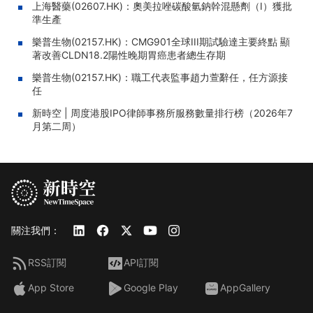
上海醫藥(02607.HK)：奧美拉唑碳酸氫鈉幹混懸劑（I）獲批
準生產
樂普生物(02157.HK)：CMG901全球III期試驗達主要終點 顯
著改善CLDN18.2陽性晚期胃癌患者總生存期
樂普生物(02157.HK)：職工代表監事趙力萱辭任，任方源接
任
新時空 | 周度港股IPO律師事務所服務數量排行榜（2026年7
月第二周）
關注我們：
RSS訂閱
API訂閱
App Store
Google Play
AppGallery