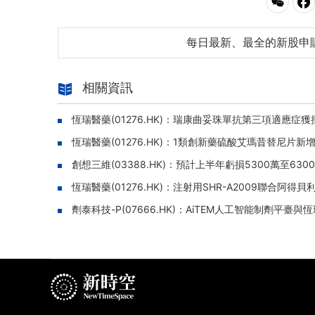
每日最新、最全的新股申
相關資訊
恆瑞醫藥(01276.HK)：瑞康曲妥珠單抗第三項適應
恆瑞醫藥(01276.HK)：1類創新藥硫酸艾瑪昔替尼
創想三維(03388.HK)：預計上半年虧損5300萬至630
恆瑞醫藥(01276.HK)：注射用SHR-A2009聯合
劑泰科技-P(07666.HK)：AiTEM人工智能制劑平