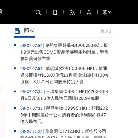
題
繁
即時
更多
創勝集團醫藥-B(06628.HK)：擬
08-07 07:57 |
1.9億元出售CDMO資產予藥明生物附屬，聚焦
創新藥研發主業
華僑城(亞洲)(03366.HK)：擬通
08-07 07:54 |
過公開掛牌以3.07億元出售華僑城(惠州)100%
股權，8月21日召開股東特別大會
三環集團(06951.HK)於2026年8
08-07 07:34 |
月6日斥資1.6億人民幣元回購128.94萬股
榮昌生物(09995.HK)：預期202
08-07 07:33 |
6年中期歸屬於母公司所有者的淨利潤約爲47
億人民幣元
龍資源(01712.HK)：新控股公司
08-06 22:07 |
龍金資源擬以介紹方式在港主板上市，龍資源