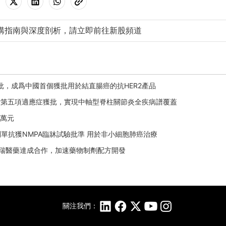
購指南與深度剖析，請立即前往新股頻道
症獲批，成爲中國首個獲批用於結直腸癌的抗HER2產品
片新增第五項適應症獲批，實現中軸型脊柱關節炎全疾病譜覆蓋
0萬元
阿得貝利單抗獲NMPA臨牀試驗批準 用於非小細胞肺癌治療
臺與恆瑞醫藥達成合作，加速藥物制劑配方開發
關注我們：