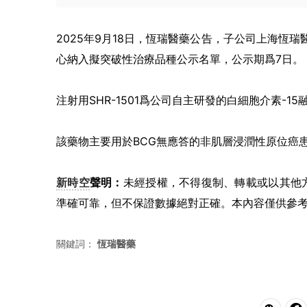
2025年9月18日，恆瑞醫藥公告，子公司上海恆瑞
心納入擬突破性治療品種公示名單，公示期爲7日。
注射用SHR-1501爲公司自主研發的白細胞介素-
該藥物主要用於BCG無應答的非肌層浸潤性原位癌患
新時空
聲明：
未經授權，不得復制、轉載或以其他
準確可靠，但不保證數據絕對正確。本內容僅供參
關鍵詞：
恆瑞醫藥