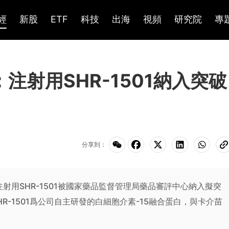
經
新股
ETF
科技
出海
視頻
研究院
專
)：注射用SHR-1501納入突破
分享到：
用SHR-1501被國家藥品監督管理局藥品審評中心納入擬突
R-1501爲公司自主研發的白細胞介素-15融合蛋白，與卡介苗