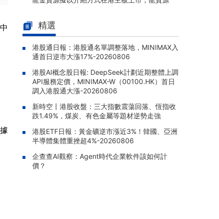
將撤回上市地位
精選
藥捷安康-B(02617.HK)：1類新藥
評中
08-06 21:55 |
捷恩泰®（替恩戈替尼片）獲NMPA附條件批準
上市，用於FGFR2融合晚期膽管癌
港股通日報：港股通名單調整落地，MINIMAX入
通首日逆市大漲17%-20260806
澳洲成峯高教(01752.HK)：知悉
08-06 21:47 |
港股AI概念股日報: DeepSeek計劃近期整體上調
潛在資料安全事件，已展開調查並通報監管機
API服務定價，MINIMAX-W（00100.HK）首日
構
調入港股通大漲-20260806
恆瑞醫藥(01276.HK)：瑞康曲妥
08-06 21:34 |
新時空丨港股收盤：三大指數震蕩回落、恆指收
珠單抗第三項適應症獲批，成爲中國首個獲批
跌1.49%，煤炭、有色金屬等題材逆勢走強
用於結直腸癌的抗HER2產品
據
港股ETF日報：黃金礦逆市漲近3%！韓國、亞洲
恆瑞醫藥(01276.HK)：1類創新藥
08-06 21:28 |
半導體集體重挫超4%-20260806
硫酸艾瑪昔替尼片新增第五項適應症獲批，實
企查查AI觀察：Agent時代企業軟件該如何計
現中軸型脊柱關節炎全疾病譜覆蓋
價？
晉景新能(01783.HK)：附屬公司
08-06 21:17 |
擬12.88億元人民幣購買高性能服務器，構成主
要交易