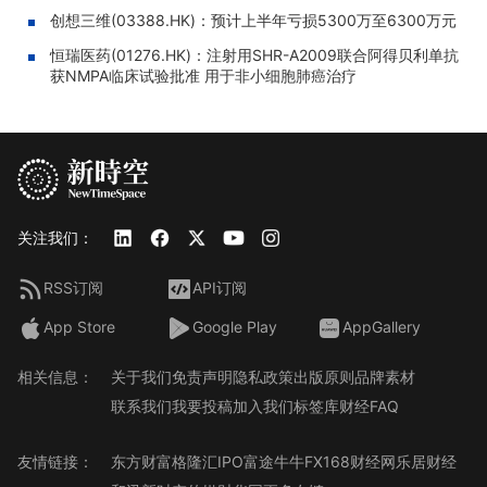
创想三维(03388.HK)：预计上半年亏损5300万至6300万元
恒瑞医药(01276.HK)：注射用SHR-A2009联合阿得贝利单抗
获NMPA临床试验批准 用于非小细胞肺癌治疗
关注我们：
RSS订阅
API订阅
App Store
Google Play
AppGallery
相关信息：
关于我们
免责声明
隐私政策
出版原则
品牌素材
联系我们
我要投稿
加入我们
标签库
财经FAQ
友情链接：
东方财富
格隆汇
IPO
富途牛牛
FX168财经网
乐居财经