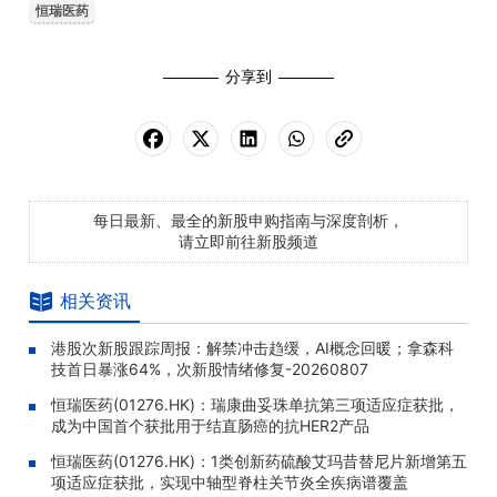
恒瑞医药
分享到
每日最新、最全的新股申购指南与深度剖析，
请立即前往新股频道
相关资讯
港股次新股跟踪周报：解禁冲击趋缓，AI概念回暖；拿森科
技首日暴涨64%，次新股情绪修复-20260807
恒瑞医药(01276.HK)：瑞康曲妥珠单抗第三项适应症获批，
成为中国首个获批用于结直肠癌的抗HER2产品
恒瑞医药(01276.HK)：1类创新药硫酸艾玛昔替尼片新增第五
项适应症获批，实现中轴型脊柱关节炎全疾病谱覆盖