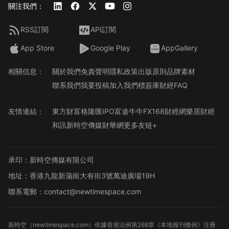
關注我們：
RSS訂閱
API訂閱
App Store
Google Play
AppGallery
相關信息：
關於我們
免責聲明
隱私政策
出版原則
品牌素材
聯系我們
我要投稿
加入我們
標簽庫
財經FAQ
友情連結：
東方財富
格隆匯
IPO
富途牛牛
FX168財經網
樂居財經
和訊
新時空傳媒
財華網
更多友链+
承印：新時空傳媒有限公司
地址：香港九龍新蒲崗大有街3號萬迪廣場19H
聯系電郵：contact@newtimespace.com
新時空（
newtimespace.com
）依據香港法例第268章《本地報刊條例》注冊