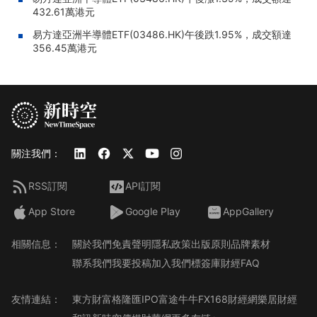
432.61萬港元
易方達亞洲半導體ETF(03486.HK)午後跌1.95%，成交額達
356.45萬港元
關注我們：
RSS訂閱
API訂閱
App Store
Google Play
AppGallery
相關信息：
關於我們
免責聲明
隱私政策
出版原則
品牌素材
聯系我們
我要投稿
加入我們
標簽庫
財經FAQ
友情連結：
東方財富
格隆匯
IPO
富途牛牛
FX168財經網
樂居財經