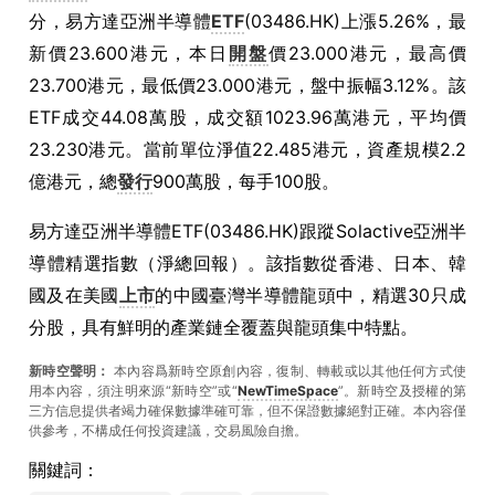
分，易方達亞洲半導體
ETF
(03486.HK)上漲5.26%，最
新價23.600港元，本日
開盤
價23.000港元，最高價
23.700港元，最低價23.000港元，盤中振幅3.12%。該
ETF成交44.08萬股，成交額1023.96萬港元，平均價
23.230港元。當前單位淨值22.485港元，資產規模2.2
億港元，總
發行
900萬股，每手100股。
易方達亞洲半導體ETF(03486.HK)跟蹤Solactive亞洲半
導體精選指數（淨總回報）。該指數從香港、日本、韓
國及在美國
上市
的中國臺灣半導體龍頭中，精選30只成
分股，具有鮮明的產業鏈全覆蓋與龍頭集中特點。
新時空聲明：
本內容爲新時空原創內容，復制、轉載或以其他任何方式使
用本內容，須注明來源“新時空”或“
NewTimeSpace
”。新時空及授權的第
三方信息提供者竭力確保數據準確可靠，但不保證數據絕對正確。本內容僅
供參考，不構成任何投資建議，交易風險自擔。
關鍵詞：