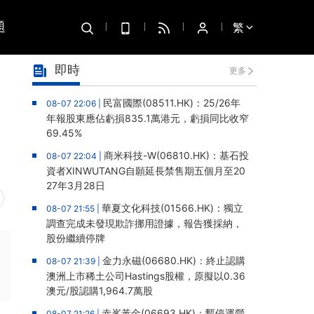
題
繁
即時
更多
民富國際(08511.HK)：25/26年
08-07 22:06 |
年報股東應佔虧損835.1萬港元，虧損同比收窄
69.45%
商米科技-W(06810.HK)：基石投
08-07 22:04 |
資者XINWUTANG自願延長禁售期五個月至20
27年3月28日
華夏文化科技(01566.HK)：獨立
08-07 21:55 |
調查完成未發現欺詐挪用證據，報告獲採納，
股份繼續停牌
金力永磁(06680.HK)：終止認購
08-07 21:39 |
澳洲上市稀土公司Hastings股權，原擬以0.36
澳元/股認購1,964.7萬股
赤峯黃金(06693.HK)：暫停運營
08-07 21:26 |