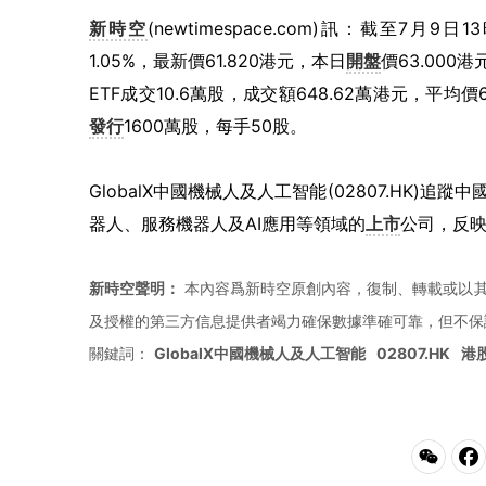
新時空
(newtimespace.com)訊：截至7月9
1.05%，最新價61.820港元，本日
開盤
價63.000
ETF成交10.6萬股，成交額648.62萬港元，平均價
發行
1600萬股，每手50股。
GlobalX中國機械人及人工智能(02807.HK)
器人、服務機器人及AI應用等領域的
上市
公司，反
新時空聲明：
本內容爲新時空原創內容，復制、轉載或以其
及授權的第三方信息提供者竭力確保數據準確可靠，但不保
關鍵詞：
GlobalX中國機械人及人工智能
02807.HK
港股