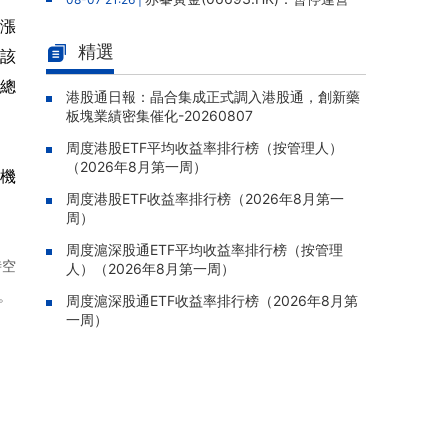
老撾勐康稀土項目，2025年該項目歸母淨虧損
上漲
人民幣5,406萬元
精選
。該
靈寶黃金(03330.HK)：新疆哈巴
08-07 20:07 |
，總
河勘查取得重大進展，保有金金屬量由13.20噸
港股通日報：晶合集成正式調入港股通，創新藥
板塊業績密集催化-20260807
躍升至53.94噸
周度港股ETF平均收益率排行榜（按管理人）
迅策(03317.HK)：與天合算力訂
08-07 20:04 |
（2026年8月第一周）
立戰略合作備忘，共探能源垂類大模型與Toke
機
n工廠商業化
周度港股ETF收益率排行榜（2026年8月第一
周）
哥瑞利軟件通過港交所聆訊，在
08-07 20:02 |
中國泛半導體IMSS市場排名第三
周度滬深股通ETF平均收益率排行榜（按管理
時空
人）（2026年8月第一周）
浙能邁領綠航二次遞表港交所，爲
08-07 19:47 |
。
全球領先的綠色航運設備和系統提供商
周度滬深股通ETF收益率排行榜（2026年8月第
一周）
駿傑集團控股(08188.HK)：附屬
08-07 19:09 |
公司獲授7份基建工程建造合約，合約總額約1.
95億港元