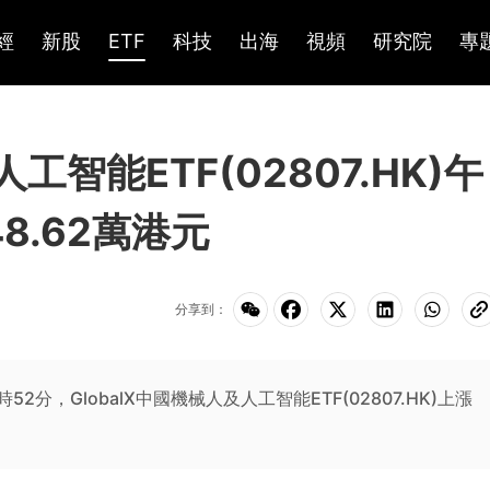
經
新股
ETF
科技
出海
視頻
研究院
專
工智能ETF(02807.HK)午
8.62萬港元
分享到：
3時52分，GlobalX中國機械人及人工智能ETF(02807.HK)上漲