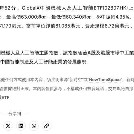
日13時52分，GlobalX中國機械人及
人工智能
ETF
(02807.HK)
港元，最高價63.000港元，最低價60.340港元，盤中振幅4.35%
61.179港元。當前單位淨值61.085港元，資產規模8.72億港元
追蹤中國機械人及人工智能主題指數，該指數涵蓋
A股
及
港股
市場中工業
映中國智能制造及人工智能產業的發展趨勢。
他任何方式使用本內容，須注明來源“新時空”或“
NewTimeSpace
”。新
證數據絕對正確。本內容僅供參考，不構成任何投資建議，交易風險自擔
ETF
分享到