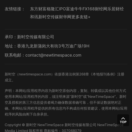
友情链接：
东方财富
格隆汇
IPO
富途牛牛
FX168财经网
乐居财经
和讯
新时空传媒
财华网
更多友链+
承印：新时空传媒有限公司
地址：香港九龙新蒲岗大有街3号万迪广场19H
联系电邮：contact@newtimespace.com
新时空（
newtimespace.com
）依据香港法例第268章《本地报刊条例》注册
成立。
声明：本网站/应用程序内容为新时空原创内容，复制、转载或以其他任何方式
使用本网站/应用程序的内容，须注明来源“新时空”或“NewTimeSpace”。新时
空及授权的第三方信息提供者竭力确保数据准确可靠，但不保证数据绝对正
确。本网站/应用程序提供的所有信息均不构成任何投资建议，使用本网站/应用
程序的风险由阁下自身承担。
Copyright ©
新时空
NewTimeSpace 新时空传媒有限公司 NewTimeSpace
Media Limited 版权所有
商标编号：307068079