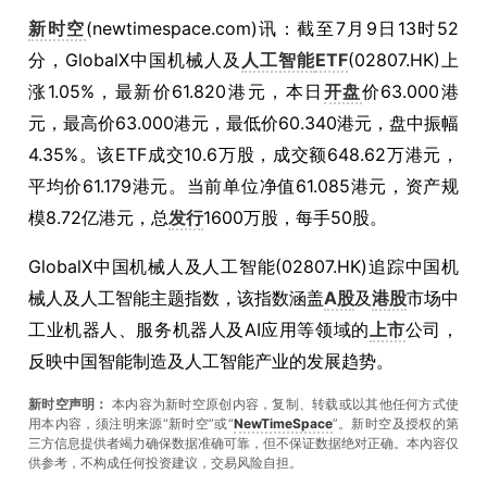
新时空
(newtimespace.com)讯：截至7月9日13时52
分，GlobalX中国机械人及
人工智能
ETF
(02807.HK)上
涨1.05%，最新价61.820港元，本日
开盘
价63.000港
元，最高价63.000港元，最低价60.340港元，盘中振幅
4.35%。该ETF成交10.6万股，成交额648.62万港元，
平均价61.179港元。当前单位净值61.085港元，资产规
模8.72亿港元，总
发行
1600万股，每手50股。
GlobalX中国机械人及人工智能(02807.HK)追踪中国机
械人及人工智能主题指数，该指数涵盖
A股
及
港股
市场中
工业机器人、服务机器人及AI应用等领域的
上市
公司，
反映中国智能制造及人工智能产业的发展趋势。
新时空声明：
本内容为新时空原创内容，复制、转载或以其他任何方式使
用本内容，须注明来源“新时空”或“
NewTimeSpace
”。新时空及授权的第
三方信息提供者竭力确保数据准确可靠，但不保证数据绝对正确。本內容仅
供参考，不构成任何投资建议，交易风险自担。