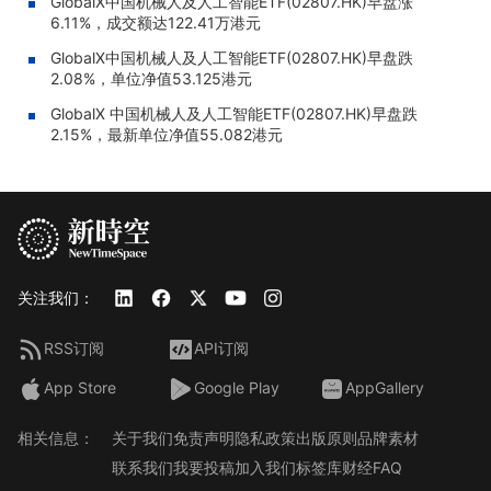
GlobalX中国机械人及人工智能ETF(02807.HK)早盘涨
6.11%，成交额达122.41万港元
GlobalX中国机械人及人工智能ETF(02807.HK)早盘跌
2.08%，单位净值53.125港元
GlobalX 中国机械人及人工智能ETF(02807.HK)早盘跌
2.15%，最新单位净值55.082港元
关注我们：
RSS订阅
API订阅
App Store
Google Play
AppGallery
相关信息：
关于我们
免责声明
隐私政策
出版原则
品牌素材
联系我们
我要投稿
加入我们
标签库
财经FAQ