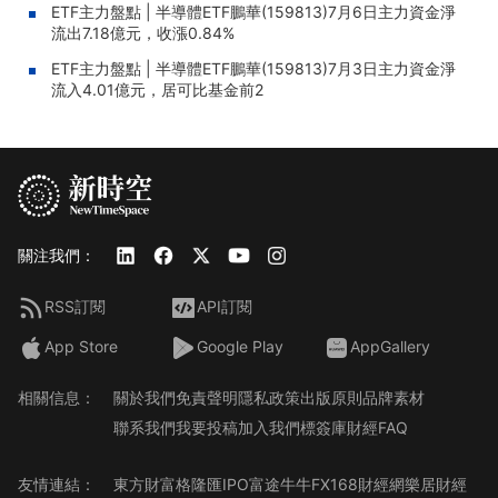
ETF主力盤點 | 半導體ETF鵬華(159813)7月6日主力資金淨
流出7.18億元，收漲0.84%
ETF主力盤點 | 半導體ETF鵬華(159813)7月3日主力資金淨
流入4.01億元，居可比基金前2
關注我們：
RSS訂閱
API訂閱
App Store
Google Play
AppGallery
相關信息：
關於我們
免責聲明
隱私政策
出版原則
品牌素材
聯系我們
我要投稿
加入我們
標簽庫
財經FAQ
友情連結：
東方財富
格隆匯
IPO
富途牛牛
FX168財經網
樂居財經