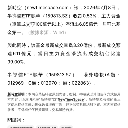
新時空（
newtimespace.com
）訊，
2026年7月8日，
半導體
ETF
鵬華（159813.SZ）收跌0.53%，主力資金
（單筆成交額100萬元以上）淨流出6.05億元，居可比基
金第一。
（數據來源：Wind）
與此同時，該基金最新成交量爲3.20億份，最新成交額
達6.11億元，當日主力資金淨流出成交額佔比達
99.00%。
半導體ETF鵬華（159813.SZ），場外聯接(A類：
012969；C類：012970；I類：022863）。
新時空
聲明：
本內容爲新時空原創內容，復制、轉載或以其他任何方式使用
本內容，須注明來源“新時空”或“
NewTimeSpace
”。新時空及授權的第三
方信息提供者竭力確保數據準確可靠，但不保證數據絕對正確。本內容僅供
參考，不構成任何投資建議，交易風險自擔。
關鍵詞：