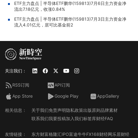
ETF主力盘点 | 半导体ETF鹏华(159813)7月6日主力资金净
流出7.18亿元，收涨0.84%
ETF主力盘点 | 半导体ETF鹏华(159813)7月3日主力资金净
流入4.01亿元，居可比基金前2
关注我们：
RSS订阅
API订阅
App Store
Google Play
AppGallery
相关信息：
关于我们
免责声明
隐私政策
出版原则
品牌素材
联系我们
我要投稿
加入我们
标签库
财经FAQ
友情链接：
东方财富
格隆汇
IPO
富途牛牛
FX168财经网
乐居财经