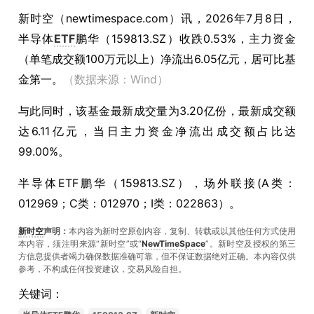
新时空（
newtimespace.com
）讯，
2026年7月8日，
半导体
ETF
鹏华（159813.SZ）收跌0.53%，主力资金
（单笔成交额100万元以上）净流出6.05亿元，居可比基
金第一。
（数据来源：Wind）
与此同时，该基金最新成交量为3.20亿份，最新成交额
达6.11亿元，当日主力资金净流出成交额占比达
99.00%。
半导体ETF鹏华（159813.SZ），场外联接(A类：
012969；C类：012970；I类：022863）。
新时空
声明：
本内容为新时空原创内容，复制、转载或以其他任何方式使用
本内容，须注明来源“新时空”或“
NewTimeSpace
”。新时空及授权的第三
方信息提供者竭力确保数据准确可靠，但不保证数据绝对正确。本內容仅供
参考，不构成任何投资建议，交易风险自担。
关键词：