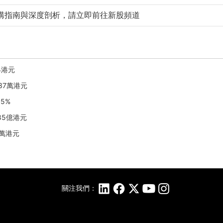
購指南與深度剖析，請立即前往新股頻道
4港元
.37萬港元
65%
85億港元
4萬港元
關注我們：