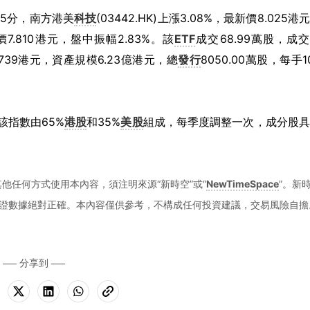
4時25分，南方港美
科技
(03442.HK)上漲3.08%，最新價8.025港
價7.810港元，盤中振幅2.83%。該
ETF
成交68.99萬股，成
.739港元，資產規模6.23億港元，總
發行
8050.00萬股，每手1
該指數由65%
港股
和35%
美股
組成，每季度調整一次，成分股具
他任何方式使用本內容，須注明來源“新時空”或“
NewTimeSpace
”。新
證數據絕對正確。本內容僅供參考，不構成任何投資建議，交易風險自擔
分享到