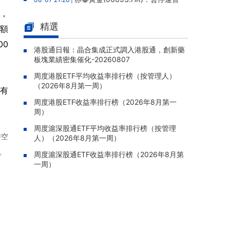
老撾勐康稀土項目，2025年該項目歸母淨虧損
元，
人民幣5,406萬元
精選
交額
靈寶黃金(03330.HK)：新疆哈巴
08-07 20:07 |
00
河勘查取得重大進展，保有金金屬量由13.20噸
港股通日報：晶合集成正式調入港股通，創新藥
板塊業績密集催化-20260807
躍升至53.94噸
周度港股ETF平均收益率排行榜（按管理人）
迅策(03317.HK)：與天合算力訂
08-07 20:04 |
（2026年8月第一周）
立戰略合作備忘，共探能源垂類大模型與Toke
有
n工廠商業化
周度港股ETF收益率排行榜（2026年8月第一
周）
哥瑞利軟件通過港交所聆訊，在
08-07 20:02 |
中國泛半導體IMSS市場排名第三
周度滬深股通ETF平均收益率排行榜（按管理
時空
人）（2026年8月第一周）
浙能邁領綠航二次遞表港交所，爲
08-07 19:47 |
。
全球領先的綠色航運設備和系統提供商
周度滬深股通ETF收益率排行榜（2026年8月第
一周）
駿傑集團控股(08188.HK)：附屬
08-07 19:09 |
公司獲授7份基建工程建造合約，合約總額約1.
95億港元