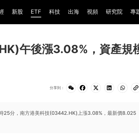
經
新股
ETF
科技
出海
視頻
研究院
專
.HK)午後漲3.08%，資產規
分享到：
14時25分，南方港美科技(03442.HK)上漲3.08%，最新價8.025