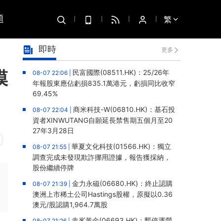
題
繁
即時
更多
模
民富國際(08511.HK)：25/26年
08-07 22:06 |
年報股東應佔虧損835.1萬港元，虧損同比收窄
69.45%
商米科技-W(06810.HK)：基石投
08-07 22:04 |
資者XINWUTANG自願延長禁售期五個月至20
27年3月28日
華夏文化科技(01566.HK)：獨立
08-07 21:55 |
調查完成未發現欺詐挪用證據，報告獲採納，
股份繼續停牌
金力永磁(06680.HK)：終止認購
08-07 21:39 |
澳洲上市稀土公司Hastings股權，原擬以0.36
澳元/股認購1,964.7萬股
赤峯黃金(06693.HK)：暫停運營
08-07 21:26 |