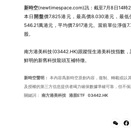
新時空
(newtimespace.com)訊：截至7月8日1
本日
開盤
價7.825港元，最高價8.030港元，最低
546.21萬港元，平均價7.917港元。當前單位淨值7
股。
南方港美科技(03442.HK)跟蹤恆生港美科技指數，
鮮明的新舊科技龍頭互補特徵。
新時空聲明：
本內容爲新時空原創內容，復制、轉載或以其
及授權的第三方信息提供者竭力確保數據準確可靠，但不保
關鍵詞：
南方港美科技
港股ETF
03442.HK