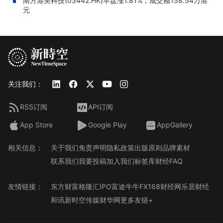
南方港美科技(03442.HK)早盘涨1.81%，成交额158.54万港
元
关注我们：
RSS订阅
API订阅
App Store
Google Play
AppGallery
相关信息：
关于我们
免责声明
隐私政策
出版原则
品牌素材
联系我们
我要投稿
加入我们
标签库
财经FAQ
友情链接：
东方财富
格隆汇
IPO
富途牛牛
FX168财经网
乐居财经
和讯
新时空传媒
财华网
更多友链+