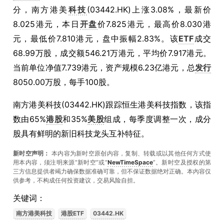
分，南方港美
科技
(03442.HK)上涨3.08%，最新价
8.025港元，本日
开盘
价7.825港元，最高价8.030港
元，最低价7.810港元，盘中振幅2.83%。该
ETF
成交
68.99万股，成交额546.21万港元，平均价7.917港元。
当前单位净值7.739港元，资产规模6.23亿港元，总
发行
8050.00万股，每手100股。
南方港美科技(03442.HK)跟踪恒生港美科技指数，该指
数由65%
港股
和35%
美股
组成，每季度调整一次，成分
股具有鲜明的新旧科技龙头互补特征。
新时空声明：
本内容为新时空原创内容，复制、转载或以其他任何方式使
用本内容，须注明来源“新时空”或“
NewTimeSpace
”。新时空及授权的第
三方信息提供者竭力确保数据准确可靠，但不保证数据绝对正确。本內容仅
供参考，不构成任何投资建议，交易风险自担。
关键词：
南方港美科技
港股ETF
03442.HK