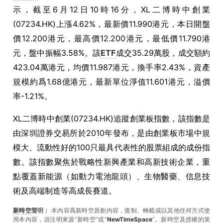
示，截至6月12日10時16分，XL二博時中創業
(07234.HK)上漲4.62%，最新價11.990港元，本日開盤
價12.200港元，最高價12.200港元，最低價11.790港
元，盤中振幅3.58%。該
ETF
成交35.29萬股，成交額約
423.04萬港元，
均價11.987港元，換手率2.43%，資產
規模約爲1.68億港元，最新單位淨值11.601港元，溢價
率-1.21%。
XL二博時中創業(07234.HK)追蹤創業板指數，該指數是
由深圳證券交易所於2010年發布，是由創業板市場中規
模大、流動性好的100只最具代表性的股票組成的成份指
數。該指數聚焦於戰略性新興產業和高新技術企業，重
點覆蓋新能源（如動力電池龍頭）、生物醫藥、信息技
術及高端制造等高成長賽道。
新時空
聲明：
本內容爲新時空原創內容，復制、轉載或以其他任何方式使
用本內容，須注明來源“新時空”或“
NewTimeSpace
”。新時空及授權的第