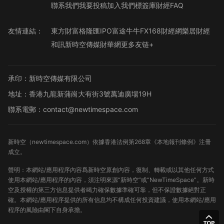
聯系我們
我要投稿
加入我們
標簽庫
財經FAQ
友情連結：
東方財富
格隆匯
IPO
富途牛牛
FX168財經網
樂居財經
和訊
新時空傳媒
財華網
更多友链+
承印：新時空傳媒有限公司
地址：香港九龍新蒲崗大有街3號萬迪廣場19H
聯系電郵：contact@newtimespace.com
新時空（
newtimespace.com
）依據香港法例第268章《本地報刊條例》注冊
成立。
聲明：本網站/應用程序內容爲新時空原創內容，復制、轉載或以其他任何方式
使用本網站/應用程序的內容，須注明來源“新時空”或“NewTimeSpace”。新時
空及授權的第三方信息提供者竭力確保數據準確可靠，但不保證數據絕對正
確。本網站/應用程序提供的所有信息均不構成任何投資建議，使用本網站/應用
程序的風險由閣下自身承擔。