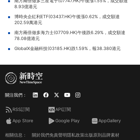
南方兩倍做多三星電子(07747.HK)午後漲1.55%，成交額達
8.93億港元
博時央企紅利ETF(03437.HK)午後漲0.62%，成交額達
202.59萬港元
南方兩倍做多海力士(07709.HK)午後跌6.29%，成交額達
78.08億港元
GlobalX金融科技(03185.HK)跌1.59%，報38.380港元
關注我們：
RSS訂閱
API訂閱
App Store
Google Play
AppGallery
相關信息：
關於我們
免責聲明
隱私政策
出版原則
品牌素材