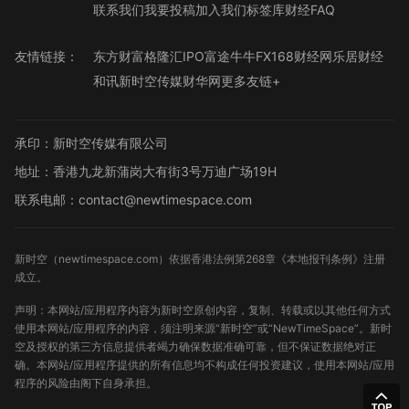
联系我们
我要投稿
加入我们
标签库
财经FAQ
友情链接：
东方财富
格隆汇
IPO
富途牛牛
FX168财经网
乐居财经
和讯
新时空传媒
财华网
更多友链+
承印：新时空传媒有限公司
地址：香港九龙新蒲岗大有街3号万迪广场19H
联系电邮：contact@newtimespace.com
新时空（
newtimespace.com
）依据香港法例第268章《本地报刊条例》注册
成立。
声明：本网站/应用程序内容为新时空原创内容，复制、转载或以其他任何方式
使用本网站/应用程序的内容，须注明来源“新时空”或“NewTimeSpace”。新时
空及授权的第三方信息提供者竭力确保数据准确可靠，但不保证数据绝对正
确。本网站/应用程序提供的所有信息均不构成任何投资建议，使用本网站/应用
程序的风险由阁下自身承担。