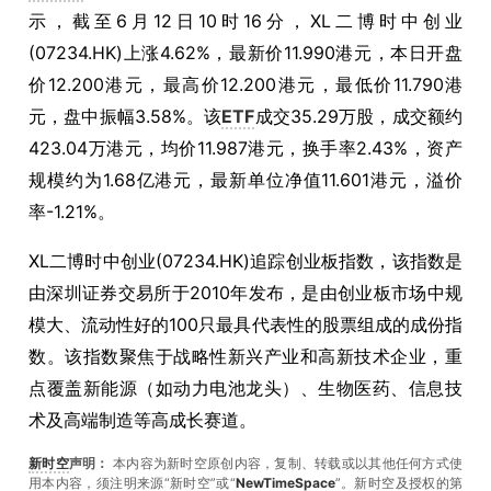
示，截至6月12日10时16分，XL二博时中创业
(07234.HK)上涨4.62%，最新价11.990港元，本日开盘
价12.200港元，最高价12.200港元，最低价11.790港
元，盘中振幅3.58%。该
ETF
成交35.29万股，成交额约
423.04万港元，
均价11.987港元，换手率2.43%，资产
规模约为1.68亿港元，最新单位净值11.601港元，溢价
率-1.21%。
XL二博时中创业(07234.HK)追踪创业板指数，该指数是
由深圳证券交易所于2010年发布，是由创业板市场中规
模大、流动性好的100只最具代表性的股票组成的成份指
数。该指数聚焦于战略性新兴产业和高新技术企业，重
点覆盖新能源（如动力电池龙头）、生物医药、信息技
术及高端制造等高成长赛道。
新时空
声明：
本内容为新时空原创内容，复制、转载或以其他任何方式使
用本内容，须注明来源“新时空”或“
NewTimeSpace
”。新时空及授权的第