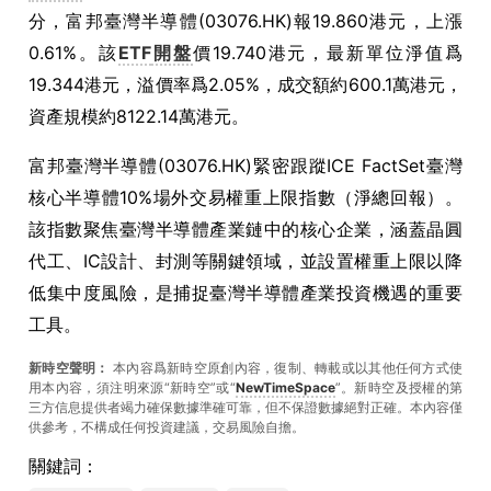
分，富邦臺灣半導體(03076.HK)報19.860港元，上漲
0.61%。該
ETF
開盤
價19.740港元，最新單位淨值爲
19.344港元，溢價率爲2.05%，成交額約600.1萬港元，
資產規模約8122.14萬港元。
富邦臺灣半導體(03076.HK)緊密跟蹤ICE FactSet臺灣
核心半導體10%場外交易權重上限指數（淨總回報）。
該指數聚焦臺灣半導體產業鏈中的核心企業，涵蓋晶圓
代工、IC設計、封測等關鍵領域，並設置權重上限以降
低集中度風險，是捕捉臺灣半導體產業投資機遇的重要
工具。
新時空聲明：
本內容爲新時空原創內容，復制、轉載或以其他任何方式使
用本內容，須注明來源“新時空”或“
NewTimeSpace
”。新時空及授權的第
三方信息提供者竭力確保數據準確可靠，但不保證數據絕對正確。本內容僅
供參考，不構成任何投資建議，交易風險自擔。
關鍵詞：