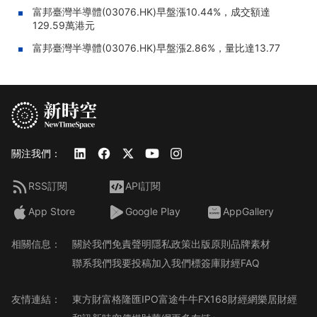
富邦臺灣半導體(03076.HK)早盤漲10.44%，成交額達
129.59萬港元
富邦臺灣半導體(03076.HK)早盤漲2.86%，量比達13.77
關注我們：
RSS訂閱
API訂閱
App Store
Google Play
AppGallery
相關信息：
關於我們
免責聲明
隱私政策
出版原則
品牌素材
聯系我們
我要投稿
加入我們
標簽庫
財經FAQ
友情連結：
東方財富
格隆匯
IPO
富途牛牛
FX168財經網
樂居財經