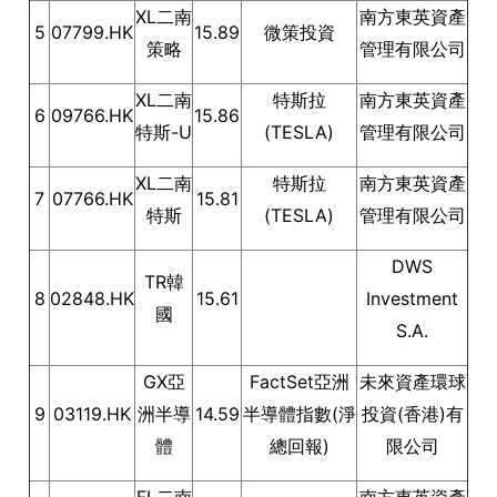
XL二南
南方東英資產
5
07799.HK
15.89
微策投資
策略
管理有限公司
XL二南
特斯拉
南方東英資產
6
09766.HK
15.86
特斯-U
(TESLA)
管理有限公司
XL二南
特斯拉
南方東英資產
7
07766.HK
15.81
特斯
(TESLA)
管理有限公司
DWS
TR韓
8
02848.HK
15.61
Investment
國
S.A.
GX亞
FactSet亞洲
未來資產環球
9
03119.HK
洲半導
14.59
半導體指數(淨
投資(香港)有
體
總回報)
限公司