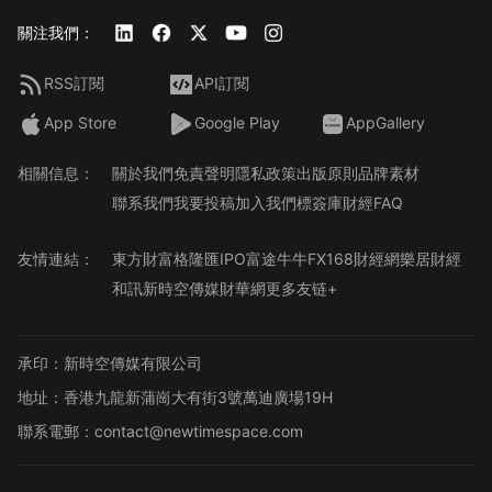
關注我們：
RSS訂閱
API訂閱
App Store
Google Play
AppGallery
相關信息：
關於我們
免責聲明
隱私政策
出版原則
品牌素材
聯系我們
我要投稿
加入我們
標簽庫
財經FAQ
友情連結：
東方財富
格隆匯
IPO
富途牛牛
FX168財經網
樂居財經
和訊
新時空傳媒
財華網
更多友链+
承印：新時空傳媒有限公司
地址：香港九龍新蒲崗大有街3號萬迪廣場19H
聯系電郵：contact@newtimespace.com