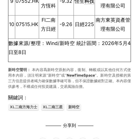
9
07552.HK
-9.32
恆生
科技
方恆科
理有限公司
FI二南
南方東英資產管
10
07515.HK
-9.26
日經225
方日經
理有限公司
數據來源/整理：Wind/新時空 統計區間：2026年5月4
日至8日
新時空聲明：
本內容爲新時空原創內容，復制、轉載或以其他任何方式使
用本內容，須注明來源“新時空”或“
NewTimeSpace
”。新時空及授權的第
三方信息提供者竭力確保數據準確可靠，但不保證數據絕對正確。本內容僅
供參考，不構成任何投資建議，交易風險自擔。
關鍵詞：
XL二南方海力士
XL二南三星
新時空
分享到