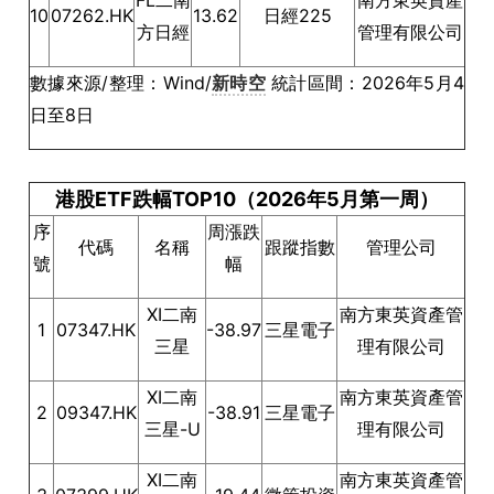
FL二南
南方東英資產
10
07262.HK
13.62
日經225
方日經
管理有限公司
數據來源/整理：Wind/
新時空
統計區間：2026年5月4
日至8日
港股ETF跌幅TOP10（2026年5月第一周）
序
周漲跌
代碼
名稱
跟蹤指數
管理公司
號
幅
XI二南
南方東英資產管
1
07347.HK
-38.97
三星電子
三星
理有限公司
XI二南
南方東英資產管
2
09347.HK
-38.91
三星電子
三星-U
理有限公司
XI二南
南方東英資產管