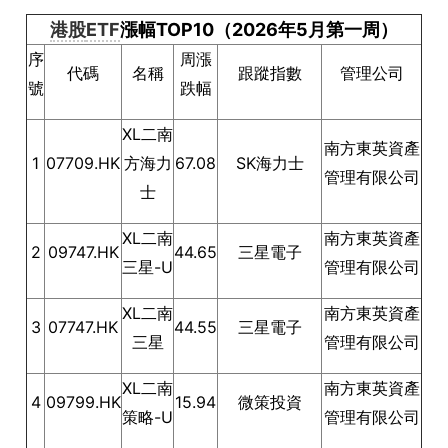
港股
ETF
漲幅TOP10（2026年5月第一周）
序
周漲
代碼
名稱
跟蹤指數
管理公司
號
跌幅
XL二南
南方東英資產
1
07709.HK
方海力
67.08
SK海力士
管理有限公司
士
XL二南
南方東英資產
2
09747.HK
44.65
三星電子
三星-U
管理有限公司
XL二南
南方東英資產
3
07747.HK
44.55
三星電子
三星
管理有限公司
XL二南
南方東英資產
4
09799.HK
15.94
微策投資
策略-U
管理有限公司