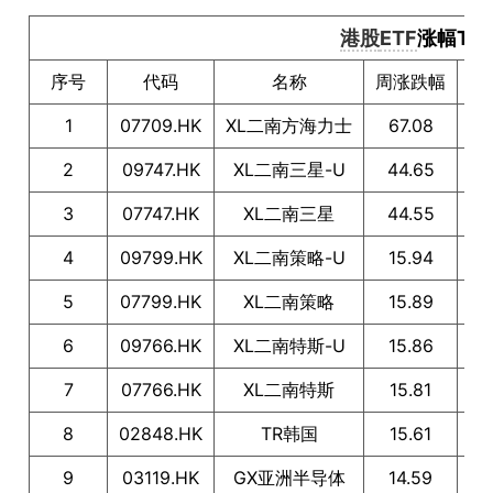
港股
ETF
涨幅TO
序号
代码
名称
周涨跌幅
1
07709.HK
XL二南方海力士
67.08
2
09747.HK
XL二南三星-U
44.65
3
07747.HK
XL二南三星
44.55
4
09799.HK
XL二南策略-U
15.94
5
07799.HK
XL二南策略
15.89
6
09766.HK
XL二南特斯-U
15.86
7
07766.HK
XL二南特斯
15.81
8
02848.HK
TR韩国
15.61
9
03119.HK
GX亚洲半导体
14.59
F