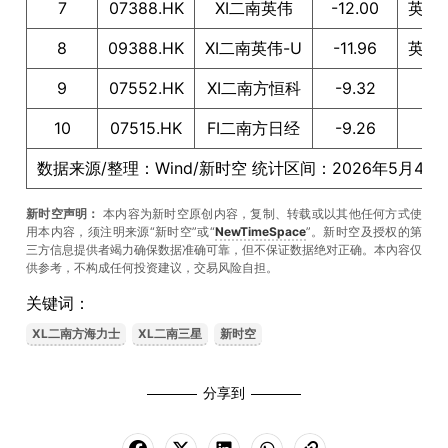
7
07388.HK
XI二南英伟
-12.00
英伟达
8
09388.HK
XI二南英伟-U
-11.96
英伟达
9
07552.HK
XI二南方恒科
-9.32
10
07515.HK
FI二南方日经
-9.26
日
数据来源/整理：Wind/新时空 统计区间：2026年5月4日
新时空声明：
本内容为新时空原创内容，复制、转载或以其他任何方式使
用本内容，须注明来源“新时空”或“
NewTimeSpace
”。新时空及授权的第
三方信息提供者竭力确保数据准确可靠，但不保证数据绝对正确。本內容仅
供参考，不构成任何投资建议，交易风险自担。
关键词：
XL二南方海力士
XL二南三星
新时空
分享到