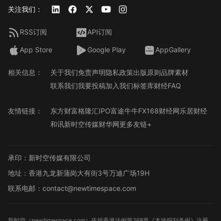
关注我们：
RSS订阅
API订阅
App Store
Google Play
AppGallery
相关信息：
关于我们
免责声明
隐私政策
出版原则
品牌素材
联系我们
我要投稿
加入我们
标签库
财经FAQ
友情链接：
东方财富
格隆汇
IPO
富途牛牛
FX168财经网
乐居财经
和讯
新时空传媒
财华网
更多友链+
承印：新时空传媒有限公司
地址：香港九龙新蒲岗大有街3号万迪广场19H
联系电邮：contact@newtimespace.com
新时空（
newtimespace.com
）依据香港法例第268章《本地报刊条例》注册