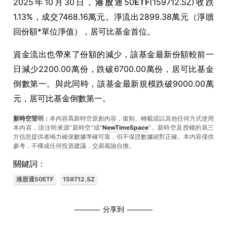
2025年10月30日，
港股
通50
ETF
(159712.SZ)收跌
1.13%，成交7468.16萬元。淨流出2899.38萬元（淨贖
回份額*單位淨值），居可比基金首位。
資金流出也帶來了份額的減少，該基金最新份額較前一
日減少2200.00萬份，跌破6700.00萬份，居可比基金
倒數第一。與此同時，該基金最新規模跌破9000.00萬
元，居可比基金倒數第一。
新時空
聲明：
本內容爲新時空原創內容，復制、轉載或以其他任何方式使用
本內容，須注明來源“新時空”或“
NewTimeSpace
”。新時空及授權的第三
方信息提供者竭力確保數據準確可靠，但不保證數據絕對正確。本內容僅供
參考，不構成任何投資建議，交易風險自擔。
關鍵詞：
港股通50ETF
159712.SZ
分享到