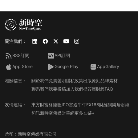
關注我們：
RSS訂閱
API訂閱
App Store
Google Play
AppGallery
相關信息：
關於我們
免責聲明
隱私政策
出版原則
品牌素材
聯系我們
我要投稿
加入我們
標簽庫
財經FAQ
友情連結：
東方財富
格隆匯
IPO
富途牛牛
FX168財經網
樂居財經
和訊
新時空傳媒
財華網
更多友链+
承印：新時空傳媒有限公司