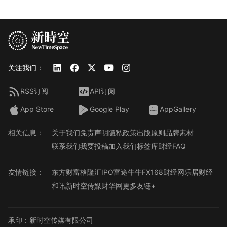
关注我们：
RSS订阅
API订阅
App Store
Google Play
AppGallery
相关信息：
关于我们
免责声明
隐私政策
出版原则
品牌素材
联系我们
我要投稿
加入我们
标签库
财经FAQ
友情链接：
东方财富
格隆汇
IPO
富途牛牛
FX168财经网
乐居财经
和讯
新时空传媒
财华网
更多友链+
承印：新时空传媒有限公司