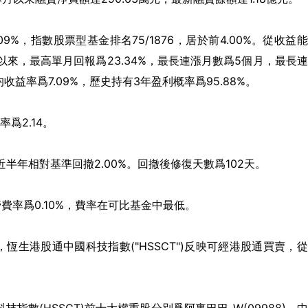
09%，指數股票型基金排名75/1876，居於前4.00%。從收益
立以來，最高單月回報爲23.34%，最長連漲月數爲5個月，最長
均收益率爲7.09%，歷史持有3年盈利概率爲95.88%。
率爲2.14。
F近半年相對基準回撤2.00%。回撤後修復天數爲102天。
管費率爲0.10%，費率在可比基金中最低。
恆生港股通中國科技指數("HSSCT")反映可經港股通買賣，