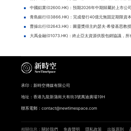
中國鋁業(02600.HK)：預期2026年中期歸屬於上市
青島銀行(03866.HK)：完成發行40億元無固定期限資本
曹操出行(02643.HK)：圖靈獎得主約瑟夫·希發基
大禹金融(01073.HK)：終止亞太資源供股包銷協議，
承印：新時空傳媒有限公司
地址：香港九龍新蒲崗大有街3號萬迪廣場19H
聯系電郵：contact@newtimespace.com
相關信息：
關於我們
免責聲明
隱私政策
出版原則