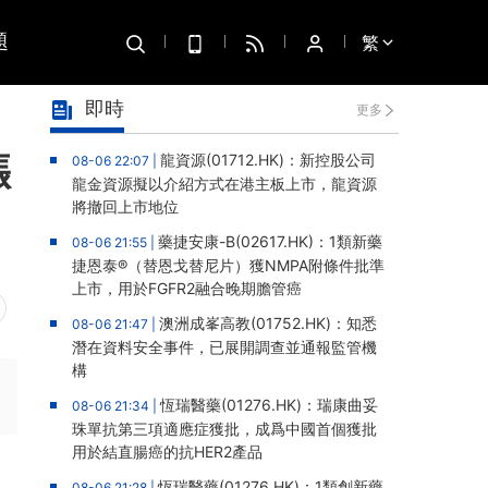
題
繁
即時
更多
漲
龍資源(01712.HK)：新控股公司
08-06 22:07 |
龍金資源擬以介紹方式在港主板上市，龍資源
將撤回上市地位
藥捷安康-B(02617.HK)：1類新藥
08-06 21:55 |
捷恩泰®（替恩戈替尼片）獲NMPA附條件批準
上市，用於FGFR2融合晚期膽管癌
澳洲成峯高教(01752.HK)：知悉
08-06 21:47 |
潛在資料安全事件，已展開調查並通報監管機
構
恆瑞醫藥(01276.HK)：瑞康曲妥
08-06 21:34 |
珠單抗第三項適應症獲批，成爲中國首個獲批
用於結直腸癌的抗HER2產品
%，
恆瑞醫藥(01276.HK)：1類創新藥
08-06 21:28 |