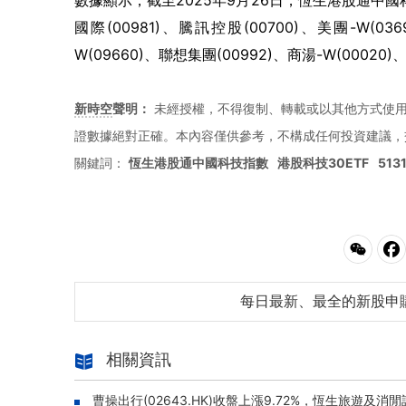
數據顯示，截至2025年9月26日，恆生港股通中國科
國際(00981)、騰訊控股(00700)、美團-W(03
W(09660)、聯想集團(00992)、商湯-W(0002
新時空
聲明：
未經授權，不得復制、轉載或以其他方式使
證數據絕對正確。本內容僅供參考，不構成任何投資建議，
關鍵詞：
恆生港股通中國科技指數
港股科技30ETF
513
每日最新、最全的新股申
相關資訊
曹操出行(02643.HK)收盤上漲9.72%，恆生旅遊及