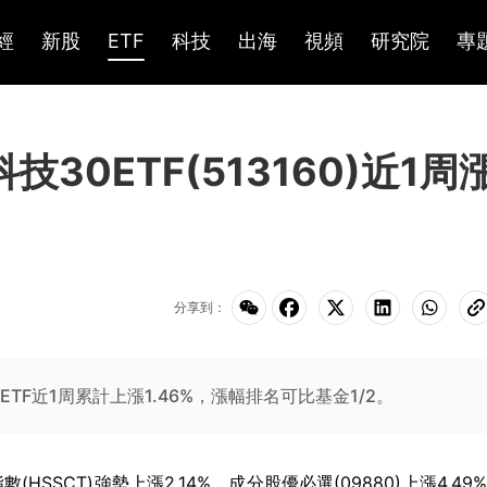
經
新股
ETF
科技
出海
視頻
研究院
專
30ETF(513160)近1周
分享到：
ETF近1周累計上漲1.46%，漲幅排名可比基金1/2。
數(HSSCT)強勢上漲2.14%，成分股優必選(09880)上漲4.49