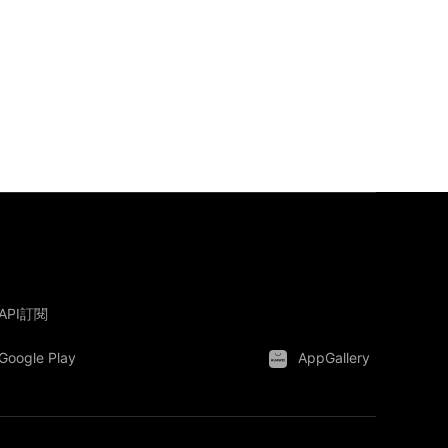
API訂閱
Google Play
AppGallery