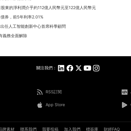
公司股東的淨利潤介乎約112億人民幣元至122億人民幣元
債券，前5年利率2.01%
思教授出任人工智能創新中心首席科學顧問
所有義務全面解除
關注我們：
RSS訂閱
App Store
品牌素材
聯系我們
我要投稿
加入我們
標簽庫
財經FAQ