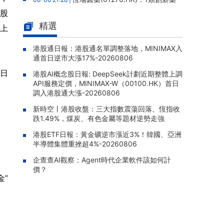
硫酸艾瑪昔替尼片新增第五項適應症獲批，實
港股
現中軸型脊柱關節炎全疾病譜覆蓋
精選
計上
晉景新能(01783.HK)：附屬公司
08-06 21:17 |
擬12.88億元人民幣購買高性能服務器，構成主
港股通日報：港股通名單調整落地，MINIMAX入
通首日逆市大漲17%-20260806
要交易
周日
港股AI概念股日報: DeepSeek計劃近期整體上調
雲想科技(02131.HK)：獨立內部
08-06 20:03 |
API服務定價，MINIMAX-W（00100.HK）首日
監控跟進審查完成，補救措施已全部實施，股
調入港股通大漲-20260806
份繼續停牌
新時空丨港股收盤：三大指數震蕩回落、恆指收
四川百利天恆藥業遞表港交所，宜
08-06 19:50 |
跌1.49%，煤炭、有色金屬等題材逆勢走強
澤康爲全球首款獲批雙特異性ADC，15款臨牀
階段候選藥物在研
港股ETF日報：黃金礦逆市漲近3%！韓國、亞洲
半導體集體重挫超4%-20260806
太平洋航運(02343.HK)：2026年
08-06 19:35 |
企查查AI觀察：Agent時代企業軟件該如何計
中報股東應佔溢利1.05億美元，同比增加310.3
價？
5%
金”
TOM集團(02383.HK)：2026年
08-06 19:33 |
中報股東應佔虧損1.57億港元，虧損同比擴大5
9.51%