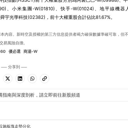
技指數(HSSCT)前十大權重股分別爲阿裏巴巴-W(09988)、
690)、小米集團-W(01810)、快手-W(01024)、地平線機器
0)、舜宇光學科技(02382)，前十大權重股合計佔比81.67%。
用本內容。新時空及授權的第三方信息提供者竭力確保數據準確可靠，但
交易風險自擔。
160
優必選
商湯-W
分享到
購指南與深度剖析，請立即前往新股頻道
消閒設施板塊走勢分化