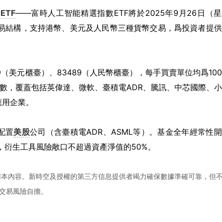
的
ETF
——富時人工智能精選指數ETF將於2025年9月26日（
易結構，支持港幣、美元及人民幣三種貨幣交易，爲投資者提供
9（美元櫃臺）、83489（人民幣櫃臺），每手買賣單位均爲10
指數，覆蓋包括英偉達、微軟、臺積電ADR、騰訊、中芯國際、
應用企業。
配置
美股
公司（含臺積電ADR、ASML等）。基金全年經常性
策略，衍生工具風險敞口不超過資產淨值的50%。
用本內容。新時空及授權的第三方信息提供者竭力確保數據準確可靠，但
交易風險自擔。