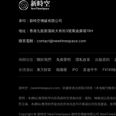
承印：新時空傳媒有限公司
地址：香港九龍新蒲崗大有街3號萬迪廣場19H
聯系電郵：contact@newtimespace.com
相關信息：
關於我們
免責聲明
隱私政策
出版原則
友情連結：
東方財富
格隆匯
IPO
富途牛牛
FX16
新時空（
newtimespace.com
）依據香港法例第268章《本地報刊條例
聲明：本網站/應用程序內容爲新時空原創內容，復制、轉載或以其他任何
對正確。本網站/應用程序提供的所有信息均不構成任何投資建議，使用
Copyright ©
新時空
NewTimeSpace 新時空傳媒有限公司 NewTimeSpa