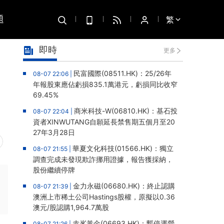
題
繁
即時
更多
民富國際(08511.HK)：25/26年
08-07 22:06 |
年報股東應佔虧損835.1萬港元，虧損同比收窄
69.45%
商米科技-W(06810.HK)：基石投
08-07 22:04 |
資者XINWUTANG自願延長禁售期五個月至20
27年3月28日
華夏文化科技(01566.HK)：獨立
08-07 21:55 |
調查完成未發現欺詐挪用證據，報告獲採納，
股份繼續停牌
金力永磁(06680.HK)：終止認購
08-07 21:39 |
澳洲上市稀土公司Hastings股權，原擬以0.36
澳元/股認購1,964.7萬股
赤峯黃金(06693.HK)：暫停運營
08-07 21:26 |