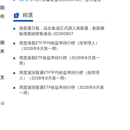
老撾勐康稀土項目，2025年該項目歸母淨虧損
星期
人民幣5,406萬元
精選
布
靈寶黃金(03330.HK)：新疆哈巴
08-07 20:07 |
河勘查取得重大進展，保有金金屬量由13.20噸
港股通日報：晶合集成正式調入港股通，創新藥
板塊業績密集催化-20260807
躍升至53.94噸
0個
周度港股ETF平均收益率排行榜（按管理人）
迅策(03317.HK)：與天合算力訂
08-07 20:04 |
（2026年8月第一周）
立戰略合作備忘，共探能源垂類大模型與Toke
小米
n工廠商業化
周度港股ETF收益率排行榜（2026年8月第一
周）
哥瑞利軟件通過港交所聆訊，在
08-07 20:02 |
中國泛半導體IMSS市場排名第三
周度滬深股通ETF平均收益率排行榜（按管理
開支
人）（2026年8月第一周）
浙能邁領綠航二次遞表港交所，爲
08-07 19:47 |
全球領先的綠色航運設備和系統提供商
周度滬深股通ETF收益率排行榜（2026年8月第
一周）
駿傑集團控股(08188.HK)：附屬
08-07 19:09 |
公司獲授7份基建工程建造合約，合約總額約1.
不保
95億港元