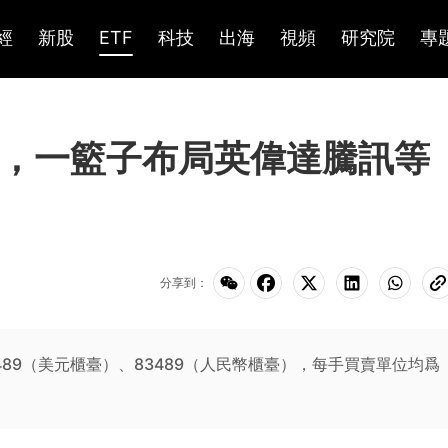
經
新股
ETF
科技
出海
視頻
研究院
專
掛牌，一籃子布局英偉達騰訊等
分享到：
489（美元櫃臺）、83489（人民幣櫃臺），每手買賣單位均爲