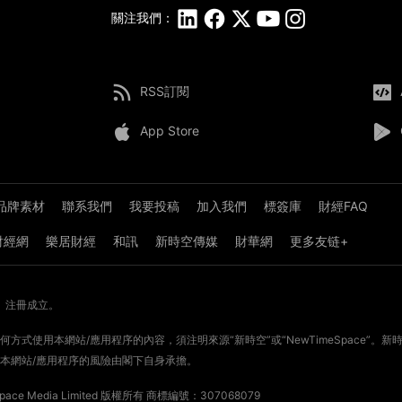
關注我們：
RSS訂閱
App Store
品牌素材
聯系我們
我要投稿
加入我們
標簽庫
財經FAQ
8財經網
樂居財經
和訊
新時空傳媒
財華網
更多友链+
》注冊成立。
方式使用本網站/應用程序的內容，須注明來源“新時空”或“NewTimeSpace”
本網站/應用程序的風險由閣下自身承擔。
ce Media Limited 版權所有
商標編號：307068079