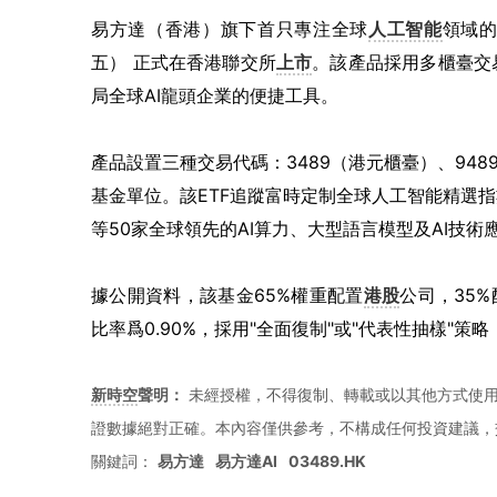
易方達（香港）旗下首只專注全球
人工智能
領域
五） 正式在香港聯交所
上市
。該產品採用多櫃臺交
局全球AI龍頭企業的便捷工具。
產品設置三種交易代碼：3489（港元櫃臺）、948
基金單位。該ETF追蹤富時定制全球人工智能精選
等50家全球領先的AI算力、大型語言模型及AI技術
據公開資料，該基金65%權重配置
港股
公司，35%
比率爲0.90%，採用"全面復制"或"代表性抽樣"
新時空
聲明：
未經授權，不得復制、轉載或以其他方式使
證數據絕對正確。本內容僅供參考，不構成任何投資建議，
關鍵詞：
易方達
易方達AI
03489.HK