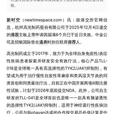
验。
新时空
（newtimespace.com）讯：据港交所官网信
息，杭州高光制药股份有限公司于2025年12月4日递交
的
港股
主板
上市
申请因届满6个月已于近日失效。中金公
司及招银国际曾在
递表
时担任联席
保荐
人。
高光制药成立于2017年，致力于为全球自身免疫性/炎症
性疾病患者探索并研发安全有效疗法，核心产品TLL-
018是全球唯一具有高选择性的TYK2/JAK1抑制剂，有
望成为用于治疗慢性自发性荨麻疹和类风湿关节炎的同
类首创和同类最佳疗法，目前正在中国开展两项III期注册
性试验，计划于2026年底前提交NDA。此外，公司自主
研发的TLL-041是全球首款也是唯一一款具有脑渗透性
的选择性TYK2/JAK1抑制剂，适用于神经退行性疾病治
疗，公司与Biohaven达成的合作按交易总价值计算是中