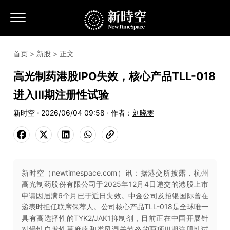
首页
>
新股
> 正文
高光制药港股IPO失效，核心产品TLL-018
进入III期注册性试验
新时空 · 2026/06/04 09:58 · 作者：
刘晓雯
新时空（newtimespace.com）讯：据港交所披露，杭州
高光制药股份有限公司于2025年12月4日递交的港股上市
申请因届满6个月已于近日失效。中金公司及招银国际曾在
递表时担任联席保荐人。公司核心产品TLL-018是全球唯一
具有高选择性的TYK2/JAK1抑制剂，目前正在中国开展针
对慢性自发性荨麻疹和类风湿关节炎的两项III期注册性试