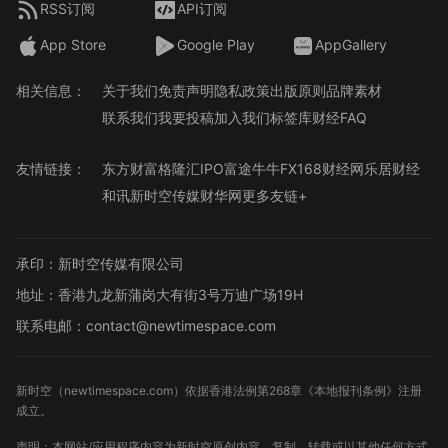
RSS订阅
API订阅
App Store
Google Play
AppGallery
相关信息：
关于我们
免责声明
隐私政策
出版原则
品牌素材
联系我们
我要投稿
加入我们
标签库
财经FAQ
友情链接：
东方财富
格隆汇
IPO
富途牛牛
FX168财经网
乐居财经
和讯
新时空传媒
财华网
更多友链+
承印：新时空传媒有限公司
地址：香港九龙新蒲岗大有街3号万迪广场19H
联系电邮：contact@newtimespace.com
新时空（
newtimespace.com
）依据香港法例第268章《本地报刊条例》注册
成立。
声明：本网站/应用程序内容为新时空原创内容，复制、转载或以其他任何方式