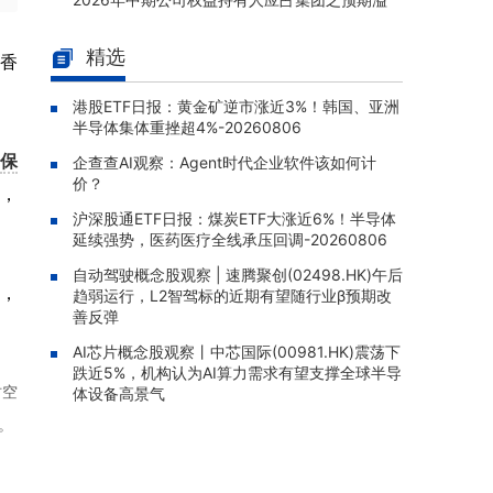
利约为3.4亿港元
精选
辉立香港新股(02835.HK)涨1.7
露香
08-06 15:04 |
4%，折价2.69%
港股ETF日报：黄金矿逆市涨近3%！韩国、亚洲
南方两倍做空纳指(07568.HK)涨
08-06 15:00 |
半导体集体重挫超4%-20260806
2.55%，成交额1117.97万港元
家
保
企查查AI观察：Agent时代企业软件该如何计
盈富基金(02800.HK)盘中跌1.8
08-06 14:56 |
价？
请，
2%，资产规模1418.45亿港元
沪深股通ETF日报：煤炭ETF大涨近6%！半导体
易方达亚洲半导体ETF(03486.H
08-06 14:55 |
延续强势，医药医疗全线承压回调-20260806
K)跌3.59%，报19.320港元
自动驾驶概念股观察 | 速腾聚创(02498.HK)午后
，
趋弱运行，L2智驾标的近期有望随行业β预期改
安硕亚洲除日(03010.HK)盘中跌
08-06 14:51 |
善反弹
1.59%，成交2032.42万港元
AI芯片概念股观察丨中芯国际(00981.HK)震荡下
跌近5%，机构认为AI算力需求有望支撑全球半导
时空
体设备高景气
。