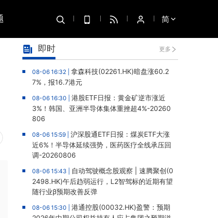
题
简
即时
更多
拿森科技(02261.HK)暗盘涨60.2
08-06 16:32 |
7%，报16.7港元
港股ETF日报：黄金矿逆市涨近
08-06 16:30 |
3%！韩国、亚洲半导体集体重挫超4%-20260
806
沪深股通ETF日报：煤炭ETF大涨
08-06 15:59 |
近6%！半导体延续强势，医药医疗全线承压回
调-20260806
自动驾驶概念股观察 | 速腾聚创(0
08-06 15:43 |
2498.HK)午后趋弱运行，L2智驾标的近期有望
随行业β预期改善反弹
港通控股(00032.HK)盈警：预期
08-06 15:30 |
2026年中期公司权益持有人应占集团之预期溢