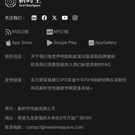
关注我们：
RSS订阅
API订阅
App Store
Google Play
AppGallery
相关信息：
关于我们
免责声明
隐私政策
出版原则
品牌素材
联系我们
我要投稿
加入我们
标签库
财经FAQ
友情链接：
东方财富
格隆汇
IPO
富途牛牛
FX168财经网
乐居财经
和讯
新时空传媒
财华网
更多友链+
承印：新时空传媒有限公司
地址：香港九龙新蒲岗大有街3号万迪广场19H
联系电邮：contact@newtimespace.com