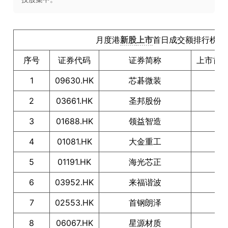
月度港
新股
上市
首日成交额排行榜（2
序号
证券代码
证券简称
上市首
1
09630.HK
芯碁微装
2
03661.HK
圣邦股份
3
01688.HK
领益智造
4
01081.HK
大金重工
5
01191.HK
海光芯正
6
03952.HK
来福谐波
7
02553.HK
首钢朗泽
8
06067.HK
星源材质