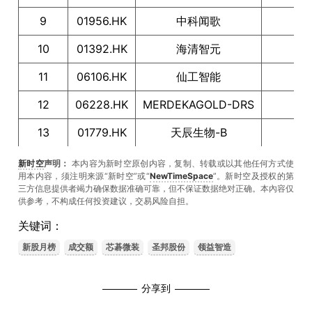
9
01956.HK
中科闻歌
10
01392.HK
海清智元
11
06106.HK
仙工智能
12
06228.HK
MERDEKAGOLD-DRS
13
01779.HK
天辰生物-B
14
06132.HK
华健未来-B
新时空
声明：
本内容为新时空原创内容，复制、转载或以其他任何方式使
用本内容，须注明来源“新时空”或“
NewTimeSpace
”。新时空及授权的第
15
06675.HK
SENASIC
三方信息提供者竭力确保数据准确可靠，但不保证数据绝对正确。本內容仅
供参考，不构成任何投资建议，交易风险自担。
16
09637.HK
礼邦医药-B
关键词：
17
06715.HK
鲟龙
科技
新股月榜
成交额
芯碁微装
圣邦股份
领益智造
18
06658.HK
溜溜梅
分享到
19
02672.HK
白鸽在线