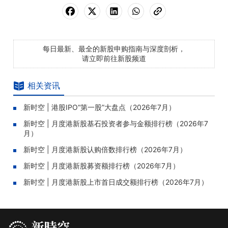
20
02335.HK
麦科医药-B
21
02290.HK
龙丰集团
每日最新、最全的新股申购指南与深度剖析，
22
02697.HK
真健康医疗-B
请立即前往新股频道
23
06915.HK
江西生物
相关资讯
24
02272.HK
科拓股份
新时空 | 港股IPO“第一股”大盘点（2026年7月）
数据整理：
新时空研究院
统计区间：2026年6月
新时空 | 月度港新股基石投资者参与金额排行榜（2026年7
月）
新时空 | 月度港新股认购倍数排行榜（2026年7月）
新时空 | 月度港新股募资额排行榜（2026年7月）
新时空 | 月度港新股上市首日成交额排行榜（2026年7月）