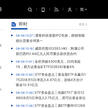
题
简
即时
更多
鹿客科技港股IPO失效，静脉智能
08-06 13:27 |
锁出货量全球第一
8
威胜控股(03393.HK)：附属公司
08-06 13:18 |
获巴西约1.44亿元人民币重合器供货合约
金价突破4300美元，日内涨超
08-06 11:41 |
1%，易方达黄金矿ETF(02824)涨逾4%
3
ETF资金盘点 | 黄金股ETF永赢(51
08-06 11:40 |
7520)8月5日净流入4.47亿元，连续4天合计
吸金10.51亿元
1
ETF资金盘点 | 传媒ETF广发(512
08-06 11:39 |
980)8月5日净流入2.75亿元，居可比基金首位
ETF资金盘点 | 酒ETF鹏华(51269
08-06 11:38 |