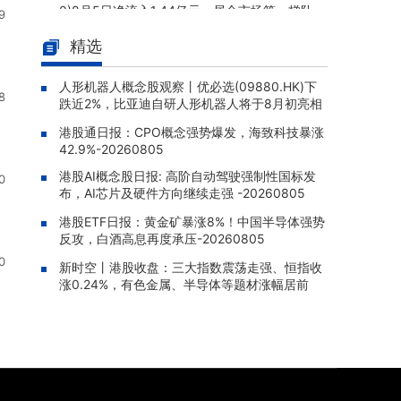
0)8月5日净流入1.44亿元，居全市场第一梯队
9
ETF资金盘点 | 科创板ETF(58809
08-06 11:37 |
精选
0)8月5日净流出1.20亿元，连续4天累计流出
6.90亿元
人形机器人概念股观察丨优必选(09880.HK)下
8
跌近2%，比亚迪自研人形机器人将于8月初亮相
ETF融券盘点 | 中证500ETF南方
08-06 11:36 |
(510500)8月5日融券净卖出1.39亿元，居全市
港股通日报：CPO概念强势爆发，海致科技暴涨
场第一
42.9%-20260805
ETF融资盘点 | 中韩半导体ETF华
08-06 11:33 |
港股AI概念股日报: 高阶自动驾驶强制性国标发
0
泰柏瑞(513310)8月5日融资净买入6020.22万
布，AI芯片及硬件方向继续走强 -20260805
元，居全市场第一梯队
港股ETF日报：黄金矿暴涨8%！中国半导体强势
反攻，白酒高息再度承压-20260805
ETF融资盘点 | 消费ETF汇添富(15
08-06 11:32 |
9928)8月5日融资净买入9029.92万元，居可
0
新时空丨港股收盘：三大指数震荡走强、恒指收
比基金首位
涨0.24%，有色金属、半导体等题材涨幅居前