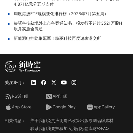
4.871亿元分五期支付
周度港股ETF规模变化排行榜（2026年7月第五周）
臻驱科技获境外上市备案通知书，拟发行不超过3521万股H
股并实施全流通
新能源电控隐形冠军！臻驱科技再度递表港交所
关注我们：
RSS订阅
API订阅
App Store
Google Play
AppGallery
相关信息：
关于我们
免责声明
隐私政策
出版原则
品牌素材
联系我们
我要投稿
加入我们
标签库
财经FAQ