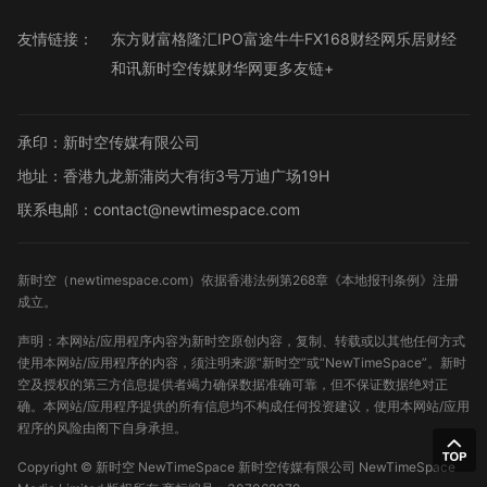
友情链接：
东方财富
格隆汇
IPO
富途牛牛
FX168财经网
乐居财经
和讯
新时空传媒
财华网
更多友链+
承印：新时空传媒有限公司
地址：香港九龙新蒲岗大有街3号万迪广场19H
联系电邮：contact@newtimespace.com
新时空（
newtimespace.com
）依据香港法例第268章《本地报刊条例》注册
成立。
声明：本网站/应用程序内容为新时空原创内容，复制、转载或以其他任何方式
使用本网站/应用程序的内容，须注明来源“新时空”或“NewTimeSpace”。新时
空及授权的第三方信息提供者竭力确保数据准确可靠，但不保证数据绝对正
确。本网站/应用程序提供的所有信息均不构成任何投资建议，使用本网站/应用
程序的风险由阁下自身承担。
Copyright ©
新时空
NewTimeSpace 新时空传媒有限公司 NewTimeSpace