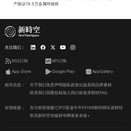
产能达18.5万金属吨镍铁
关注我们：
RSS订阅
API订阅
App Store
Google Play
AppGallery
相关信息：
关于我们
免责声明
隐私政策
出版原则
品牌素材
联系我们
我要投稿
加入我们
标签库
财经FAQ
友情链接：
东方财富
格隆汇
IPO
富途牛牛
FX168财经网
乐居财经
和讯
新时空传媒
财华网
更多友链+