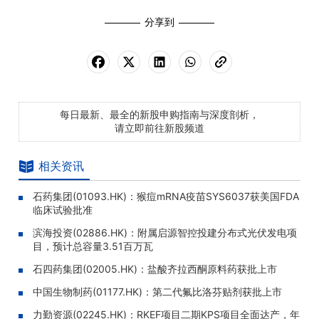
分享到
每日最新、最全的新股申购指南与深度剖析，
请立即前往新股频道
相关资讯
石药集团(01093.HK)：猴痘mRNA疫苗SYS6037获美国FDA
临床试验批准
滨海投资(02886.HK)：附属启源智控投建分布式光伏发电项
目，预计总容量3.51百万瓦
石四药集团(02005.HK)：盐酸齐拉西酮原料药获批上市
中国生物制药(01177.HK)：第二代氟比洛芬贴剂获批上市
力勤资源(02245.HK)：RKEF项目二期KPS项目全面达产，年