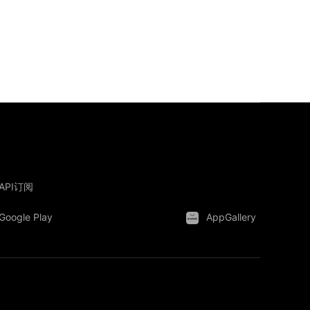
API订阅
Google Play
AppGallery