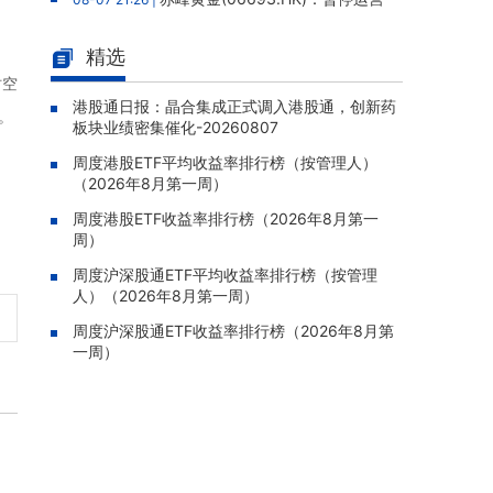
老挝勐康稀土项目，2025年该项目归母净亏损
人民币5,406万元
精选
灵宝黄金(03330.HK)：新疆哈巴
时空
08-07 20:07 |
河勘查取得重大进展，保有金金属量由13.20吨
港股通日报：晶合集成正式调入港股通，创新药
。
板块业绩密集催化-20260807
跃升至53.94吨
周度港股ETF平均收益率排行榜（按管理人）
迅策(03317.HK)：与天合算力订
08-07 20:04 |
（2026年8月第一周）
立战略合作备忘，共探能源垂类大模型与Toke
n工厂商业化
周度港股ETF收益率排行榜（2026年8月第一
周）
哥瑞利软件通过港交所聆讯，在
08-07 20:02 |
中国泛半导体IMSS市场排名第三
周度沪深股通ETF平均收益率排行榜（按管理
人）（2026年8月第一周）
浙能迈领绿航二次递表港交所，为
08-07 19:47 |
全球领先的绿色航运设备和系统提供商
周度沪深股通ETF收益率排行榜（2026年8月第
一周）
骏杰集团控股(08188.HK)：附属
08-07 19:09 |
公司获授7份基建工程建造合约，合约总额约1.
95亿港元