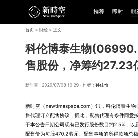
推荐
即时
财
首页
>
财经
> 正文
科伦博泰生物(06990
售股份，净筹约27.2
新时空 · 2026/07/08 10:29 · 作者：
孙佳怡
新时空（
newtimespace.com
）讯，
科伦博泰生物(0
售代理订立配售协议，据此，配售代理有条件同意
于本公告日期公司现有已
发行
股份数目约2.5%，以
配售价为每股470.2港元。配售事项的所得款项总