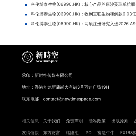
科伦博泰生物(06990.HK)：核心产品芦康沙妥珠单
科伦博泰生物(06990.HK)：收到宜联生物和解款6.0
科伦博泰生物(06990.HK)：两项注册研究入选2026
承印：新时空传媒有限公司
地址：香港九龙新蒲岗大有街3号万迪广场19H
联系电邮：contact@newtimespace.com
相关信息：
关于我们
免责声明
隐私政策
出版原则
友情链接：
东方财富
格隆汇
IPO
富途牛牛
FX16