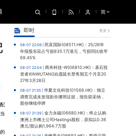
题
简
即时
更多
配
民富国际(08511.HK)：25/26年
08-07 22:06 |
年报股东应占亏损835.1万港元，亏损同比收窄
69.45%
商米科技-W(06810.HK)：基石投
08-07 22:04 |
资者XINWUTANG自愿延长禁售期五个月至20
27年3月28日
华夏文化科技(01566.HK)：独立
08-07 21:55 |
调查完成未发现欺诈挪用证据，报告获采纳，
股份继续停牌
与配
金力永磁(06680.HK)：终止认购
相当
08-07 21:39 |
澳洲上市稀土公司Hastings股权，原拟以0.36
澳元/股认购1,964.7万股
担的
赤峰黄金(06693.HK)：暂停运营
08-07 21:26 |