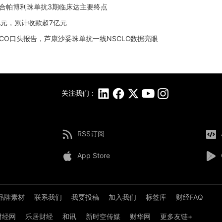
抗联合帕博利珠单抗3期临床达主要终点
3亿元，累计收款超7亿元
 ASCO口头报告，芦康沙妥珠单抗一线NSCLC数据亮眼
关注我们：
RSS订阅
App Store
品牌素材
联系我们
我要投稿
加入我们
标签库
财经FAQ
8财经网
乐居财经
和讯
新时空传媒
财华网
更多友链+