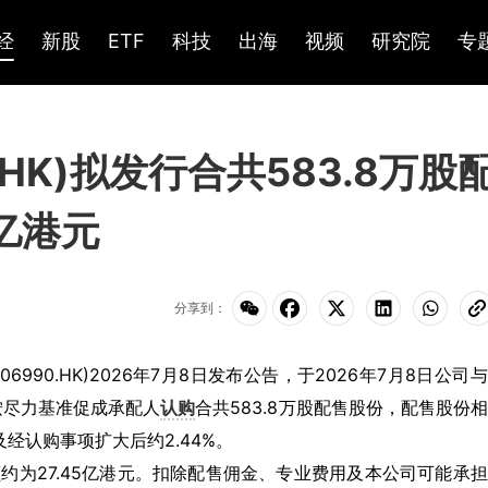
经
新股
ETF
科技
出海
视频
研究院
专
.HK)拟发行合共583.8万股
3亿港元
分享到：
6990.HK)2026年7月8日发布公告，于2026年7月8日公司
按尽力基准促成承配人
认购
合共583.8万股配售股份，配售股份
及经认购事项扩大后约2.44%。
额约为27.45亿港元。扣除配售佣金、专业费用及本公司可能承