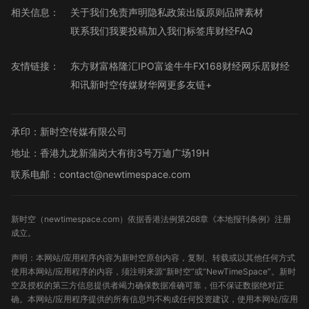
相关信息：
关于我们
免责声明
隐私政策
出版原则
品牌素材
联系我们
我要投稿
加入我们
标签库
财经FAQ
友情链接：
东方财富
格隆汇
IPO
富途牛牛
FX168财经网
乐居财经
和讯
新时空传媒
财华网
更多友链+
承印：新时空传媒有限公司
地址：香港九龙新蒲岗大有街3号万迪广场19H
联系电邮：contact@newtimespace.com
新时空（
newtimespace.com
）依据香港法例第268章《本地报刊条例》注册
成立。
声明：本网站/应用程序内容为新时空原创内容，复制、转载或以其他任何方式
使用本网站/应用程序的内容，须注明来源“新时空”或“NewTimeSpace”。新时
空及授权的第三方信息提供者竭力确保数据准确可靠，但不保证数据绝对正
确。本网站/应用程序提供的所有信息均不构成任何投资建议，使用本网站/应用