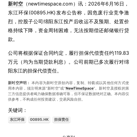
新时空
（newtimespace.com）讯：2026年6月16日，
东江环保(00895.HK)发布公告称，因危废行业竞争激
烈，控股子公司绵阳东江投产后收运不及预期、处置价
格持续下降，资金周转困难，无法按期偿还邮储银行贷
款。
公司将根据保证合同约定，履行担保代偿责任约119.83
万元（均为当期贷款利息）。公司前期已多次履行对绵
阳东江的担保代偿责任。
新时空声明：
本内容为新时空原创内容，复制、转载或以其他任何方式使
用本内容，须注明来源“新时空”或“
NewTimeSpace
”。新时空及授权的第
三方信息提供者竭力确保数据准确可靠，但不保证数据绝对正确。本內容仅
供参考，不构成任何投资建议，交易风险自担。
关键词：
东江环保
00895.HK
担保责任