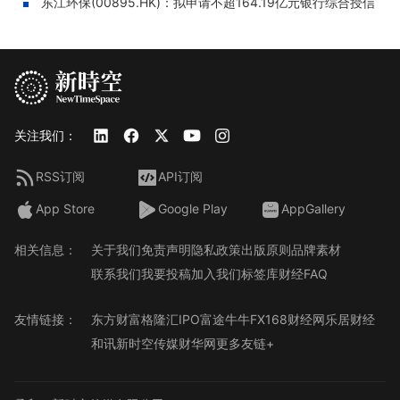
东江环保(00895.HK)：拟申请不超164.19亿元银行综合授信
关注我们：
RSS订阅
API订阅
App Store
Google Play
AppGallery
相关信息：
关于我们
免责声明
隐私政策
出版原则
品牌素材
联系我们
我要投稿
加入我们
标签库
财经FAQ
友情链接：
东方财富
格隆汇
IPO
富途牛牛
FX168财经网
乐居财经
和讯
新时空传媒
财华网
更多友链+