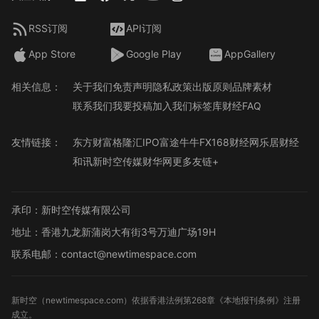
RSS订阅
API订阅
App Store
Google Play
AppGallery
相关信息：
关于我们
免责声明
隐私政策
出版原则
品牌素材
联系我们
我要投稿
加入我们
标签库
财经FAQ
友情链接：
东方财富
格隆汇
IPO
富途牛牛
FX168财经网
乐居财经
和讯
新时空传媒
财华网
更多友链+
承印：新时空传媒有限公司
地址：香港九龙新蒲岗大有街3号万迪广场19H
联系电邮：contact@newtimespace.com
新时空（
newtimespace.com
）依据香港法例第268章《本地报刊条例》注册
成立。