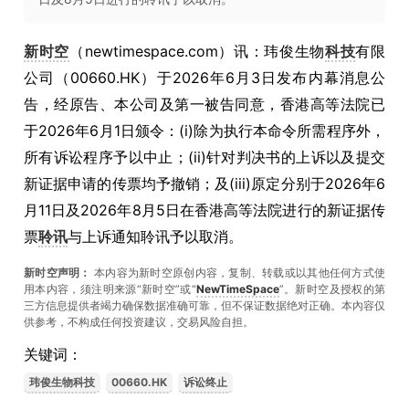
新时空
（newtimespace.com）讯：玮俊生物
科技
有限
公司（00660.HK）于2026年6月3日发布内幕消息公
告，经原告、本公司及第一被告同意，香港高等法院已
于2026年6月1日颁令：(i)除为执行本命令所需程序外，
所有诉讼程序予以中止；(ii)针对判决书的上诉以及提交
新证据申请的传票均予撤销；及(iii)原定分别于2026年6
月11日及2026年8月5日在香港高等法院进行的新证据传
票
聆讯
与上诉通知聆讯予以取消。
新时空声明：
本内容为新时空原创内容，复制、转载或以其他任何方式使
用本内容，须注明来源“新时空”或“
NewTimeSpace
”。新时空及授权的第
三方信息提供者竭力确保数据准确可靠，但不保证数据绝对正确。本內容仅
供参考，不构成任何投资建议，交易风险自担。
关键词：
玮俊生物科技
00660.HK
诉讼终止