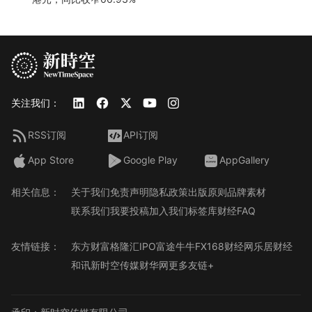
关注我们：
RSS订阅
API订阅
App Store
Google Play
AppGallery
相关信息：
关于我们
免责声明
隐私政策
出版原则
品牌素材
联系我们
我要投稿
加入我们
标签库
财经FAQ
友情链接：
东方财富
格隆汇
IPO
富途牛牛
FX168财经网
乐居财经
和讯
新时空传媒
财华网
更多友链+