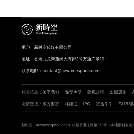
承印：新时空传媒有限公司
地址：香港九龙新蒲岗大有街3号万迪广场19H
联系电邮：contact@newtimespace.com
相关信息：
关于我们
免责声明
隐私政策
出版原则
友情链接：
东方财富
格隆汇
IPO
富途牛牛
FX16
新时空（
newtimespace.com
）依据香港法例第268章《本地报刊条例