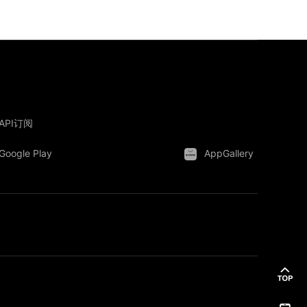
API订阅
Google Play
AppGallery