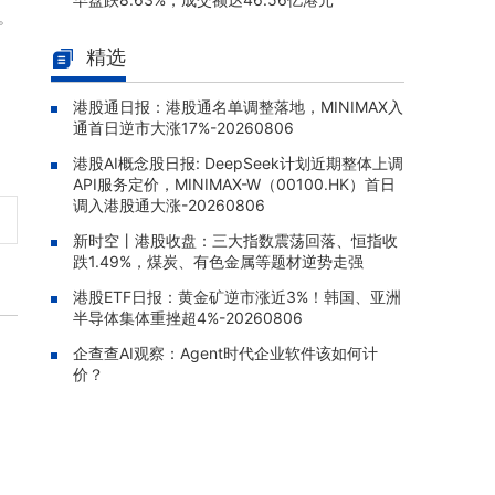
。
PP科创50(03151.HK)早盘涨1.3
08-07 11:04 |
精选
3%，成交额达706.11万港元
华夏恒生生科(03069.HK)早盘涨
08-07 11:00 |
港股通日报：港股通名单调整落地，MINIMAX入
2.28%，成交额达4128.17万港元
通首日逆市大涨17%-20260806
GlobalX中国生物科技(02820.HK)
08-07 10:55 |
港股AI概念股日报: DeepSeek计划近期整体上调
早盘涨2.65%，成交额达169.11万港元
API服务定价，MINIMAX-W（00100.HK）首日
调入港股通大涨-20260806
X南方中创业-R(83147.HK)早盘涨
08-07 10:50 |
1.71%，成交额达255.4万元人民币
新时空丨港股收盘：三大指数震荡回落、恒指收
跌1.49%，煤炭、有色金属等题材逆势走强
南方恒生生科(03174.HK)早盘涨1.
08-07 10:26 |
港股ETF日报：黄金矿逆市涨近3%！韩国、亚洲
80%，成交额达358.55万港元
半导体集体重挫超4%-20260806
企查查AI观察：Agent时代企业软件该如何计
价？