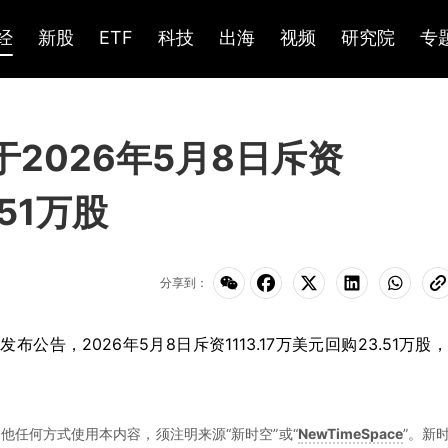
经
新股
ETF
科技
出海
视频
研究院
专
)于2026年5月8日斥资
.51万股
分享到：
日发布公告，2026年5月8日斥资1113.17万美元回购23.51万股
他任何方式使用本内容，须注明来源“新时空”或“
NewTimeSpace
”。新