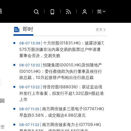
题
简
即时
更多
十方控股(01831.HK)：披露涉逾7,
08-07 13:39 |
575万股涉嫌非法内幕交易的股票过户申请遭
董事会否决，交易失败
恒隆集团(00010.HK)及恒隆地产
08-07 13:32 |
(00101.HK)：委任蔡德粦为执行董事及候任行
政总裁，10月起接替卢韦柏出任行政总裁
传音控股(688036)：获证监会境
08-07 13:22 |
外发行上市备案，拟发行不超1.32亿股H股赴港
上市
，回
南方两倍做多三星电子(07747.HK)
08-07 11:25 |
早盘跌0.58%，成交额达4.98亿港元
南方两倍做多海力士(07709.HK)
08-07 11:22 |
时空
早盘跌8.63%，成交额达46.56亿港元