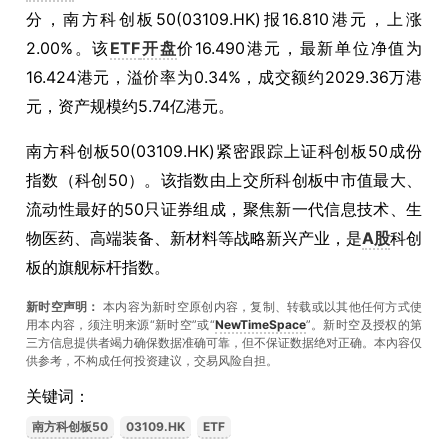
分，南方科创板50(03109.HK)报16.810港元，上涨
2.00%。该
ETF
开盘
价16.490港元，最新单位净值为
16.424港元，溢价率为0.34%，成交额约2029.36万港
元，资产规模约5.74亿港元。
南方科创板50(03109.HK)紧密跟踪上证科创板50成份
指数（科创50）。该指数由上交所科创板中市值最大、
流动性最好的50只证券组成，聚焦新一代信息技术、生
物医药、高端装备、新材料等战略新兴产业，是
A股
科创
板的旗舰标杆指数。
新时空声明：
本内容为新时空原创内容，复制、转载或以其他任何方式使
用本内容，须注明来源“新时空”或“
NewTimeSpace
”。新时空及授权的第
三方信息提供者竭力确保数据准确可靠，但不保证数据绝对正确。本內容仅
供参考，不构成任何投资建议，交易风险自担。
关键词：
南方科创板50
03109.HK
ETF