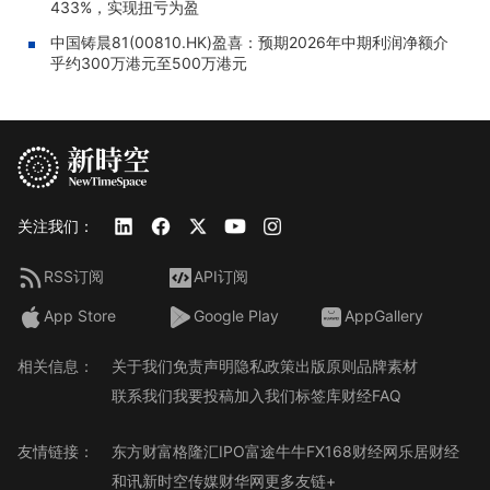
433%，实现扭亏为盈
中国铸晨81(00810.HK)盈喜：预期2026年中期利润净额介
乎约300万港元至500万港元
关注我们：
RSS订阅
API订阅
App Store
Google Play
AppGallery
相关信息：
关于我们
免责声明
隐私政策
出版原则
品牌素材
联系我们
我要投稿
加入我们
标签库
财经FAQ
友情链接：
东方财富
格隆汇
IPO
富途牛牛
FX168财经网
乐居财经
和讯
新时空传媒
财华网
更多友链+