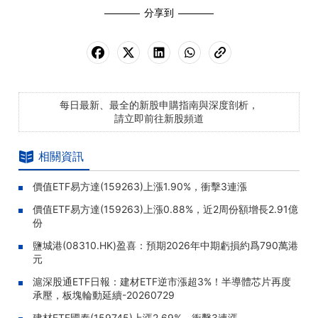
分享到
每日最新、最全的新股申購指南與深度剖析，
請立即前往新股頻道
相關資訊
價值ETF易方達(159263)上漲1.90%，衝擊3連漲
價值ETF易方達(159263)上漲0.88%，近2周份額增長2.91億
份
鹽城港(08310.HK)盈喜：預期2026年中期虧損約爲790萬港
元
滬深股通ETF日報：建材ETF逆市漲超3%！半導體芯片再度
承壓，板塊輪動延續-20260729
建材ETF國泰(159745)上漲2.69%，衝擊3連漲