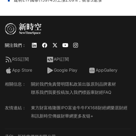
關注我們：
RSS訂閱
API訂閱
App Store
Google Play
AppGallery
相關信息：
關於我們
免責聲明
隱私政策
出版原則
品牌素材
聯系我們
我要投稿
加入我們
標簽庫
財經FAQ
友情連結：
東方財富
格隆匯
IPO
富途牛牛
FX168財經網
樂居財經
和訊
新時空傳媒
財華網
更多友链+