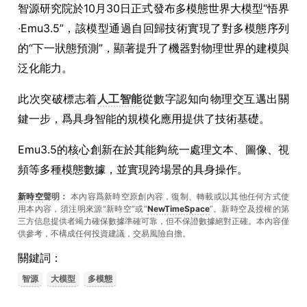
智源研究院於10月30日正式發布多模態世界大模型“悟界
·Emu3.5”，該模型通過自回歸技術實現了對多模態序列
的“下一狀態預測”，顯著提升了機器對物理世界的建模與
泛化能力。
此次突破標志着
人工智能
從數字認知向物理交互邁出關
鍵一步，爲具身智能的規模化應用提供了技術基礎。
Emu3.5的核心創新在於其能夠統一處理文本、圖像、視
頻等多種模態數據，並實現跨場景的具身操作。
新時空
聲明：
本內容爲新時空原創內容，復制、轉載或以其他任何方式使
用本內容，須注明來源“新時空”或“
NewTimeSpace
”。新時空及授權的第
三方信息提供者竭力確保數據準確可靠，但不保證數據絕對正確。本內容僅
供參考，不構成任何投資建議，交易風險自擔。
關鍵詞：
智源
大模型
多模態