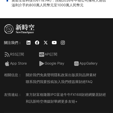
奧星生命科技(06118.HK)：預期2026年中期公司擁有人應佔
溢利介乎約800萬人民幣元至1000萬人民幣元
關注我們：
RSS訂閱
API訂閱
App Store
Google Play
AppGallery
相關信息：
關於我們
免責聲明
隱私政策
出版原則
品牌素材
聯系我們
我要投稿
加入我們
標簽庫
財經FAQ
友情連結：
東方財富
格隆匯
IPO
富途牛牛
FX168財經網
樂居財經
和訊
新時空傳媒
財華網
更多友链+