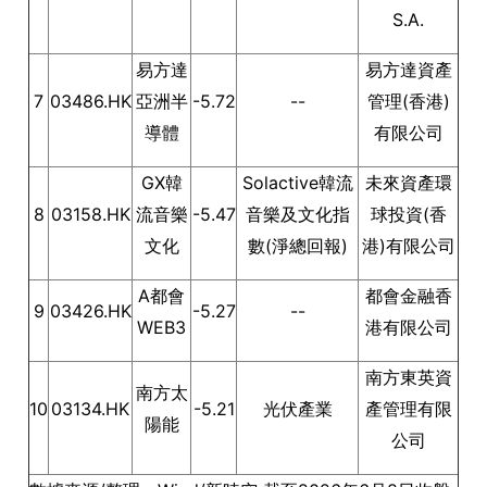
S.A.
易方達
易方達資產
7
03486.HK
亞洲半
-5.72
--
管理(香港)
導體
有限公司
GX韓
Solactive韓流
未來資產環
8
03158.HK
流音樂
-5.47
音樂及文化指
球投資(香
文化
數(淨總回報)
港)有限公司
A都會
都會金融香
9
03426.HK
-5.27
--
WEB3
港有限公司
南方東英資
南方太
10
03134.HK
-5.21
光伏產業
產管理有限
陽能
公司