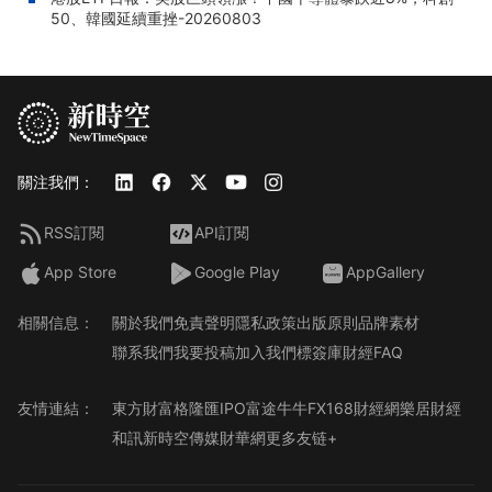
50、韓國延續重挫-20260803
關注我們：
RSS訂閱
API訂閱
App Store
Google Play
AppGallery
相關信息：
關於我們
免責聲明
隱私政策
出版原則
品牌素材
聯系我們
我要投稿
加入我們
標簽庫
財經FAQ
友情連結：
東方財富
格隆匯
IPO
富途牛牛
FX168財經網
樂居財經
和訊
新時空傳媒
財華網
更多友链+