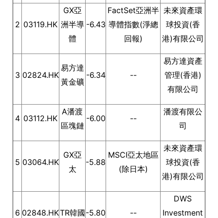
GX亞
FactSet亞洲半
未來資產環
2
03119.HK
洲半導
-6.43
導體指數(淨總
球投資(香
體
回報)
港)有限公司
易方達資產
易方達
3
02824.HK
-6.34
--
管理(香港)
黃金礦
有限公司
A潘渡
潘渡有限公
4
03112.HK
-6.00
--
區塊鏈
司
未來資產環
GX亞
MSCI亞太地區
5
03064.HK
-5.88
球投資(香
太
(除日本)
港)有限公司
DWS
6
02848.HK
TR韓國
-5.80
--
Investment