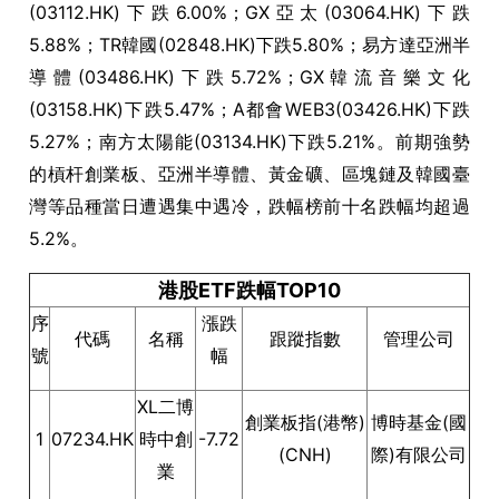
(03112.HK)下跌6.00%；GX亞太(03064.HK)下跌
5.88%；TR韓國(02848.HK)下跌5.80%；易方達亞洲半
導體(03486.HK)下跌5.72%；GX韓流音樂文化
(03158.HK)下跌5.47%；A都會WEB3(03426.HK)下跌
5.27%；南方太陽能(03134.HK)下跌5.21%。前期強勢
的槓杆創業板、亞洲半導體、黃金礦、區塊鏈及韓國臺
灣等品種當日遭遇集中遇冷，跌幅榜前十名跌幅均超過
5.2%。
港股ETF跌幅TOP10
序
漲跌
代碼
名稱
跟蹤指數
管理公司
號
幅
XL二博
創業板指(港幣)
博時基金(國
1
07234.HK
時中創
-7.72
(CNH)
際)有限公司
業