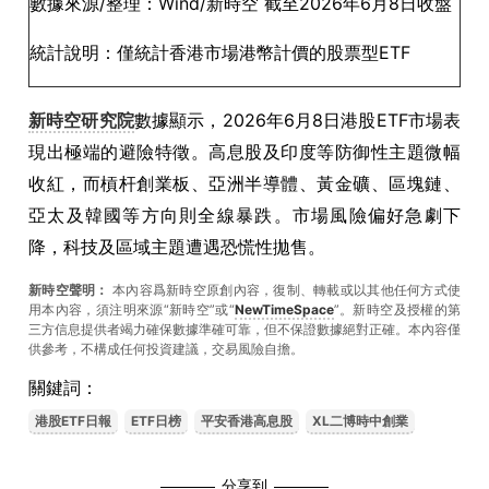
數據來源/整理：Wind/新時空 截至2026年6月8日收盤
統計說明：僅統計香港市場港幣計價的股票型ETF
新時空研究院
數據顯示，2026年6月8日港股ETF市場表
現出極端的避險特徵。高息股及印度等防御性主題微幅
收紅，而槓杆創業板、亞洲半導體、黃金礦、區塊鏈、
亞太及韓國等方向則全線暴跌。市場風險偏好急劇下
降，科技及區域主題遭遇恐慌性拋售。
新時空聲明：
本內容爲新時空原創內容，復制、轉載或以其他任何方式使
用本內容，須注明來源“新時空”或“
NewTimeSpace
”。新時空及授權的第
三方信息提供者竭力確保數據準確可靠，但不保證數據絕對正確。本內容僅
供參考，不構成任何投資建議，交易風險自擔。
關鍵詞：
港股ETF日報
ETF日榜
平安香港高息股
XL二博時中創業
分享到