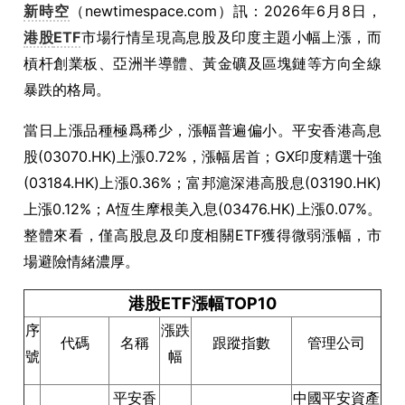
新時空
（newtimespace.com）訊：2026年6月8日，
港股
ETF
市場行情呈現高息股及印度主題小幅上漲，而
槓杆創業板、亞洲半導體、黃金礦及區塊鏈等方向全線
暴跌的格局。
當日上漲品種極爲稀少，漲幅普遍偏小。平安香港高息
股(03070.HK)上漲0.72%，漲幅居首；GX印度精選十強
(03184.HK)上漲0.36%；富邦滬深港高股息(03190.HK)
上漲0.12%；A恆生摩根美入息(03476.HK)上漲0.07%。
整體來看，僅高股息及印度相關ETF獲得微弱漲幅，市
場避險情緒濃厚。
港股ETF漲幅TOP10
序
漲跌
代碼
名稱
跟蹤指數
管理公司
號
幅
平安香
中國平安資產