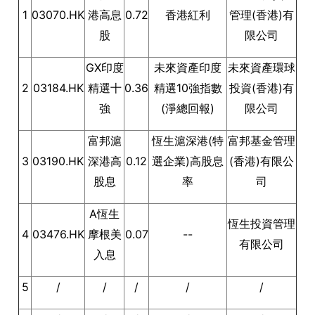
1
03070.HK
港高息
0.72
香港紅利
管理(香港)有
股
限公司
GX印度
未來資產印度
未來資產環球
2
03184.HK
精選十
0.36
精選10強指數
投資(香港)有
強
(淨總回報)
限公司
富邦滬
恆生滬深港(特
富邦基金管理
3
03190.HK
深港高
0.12
選企業)高股息
(香港)有限公
股息
率
司
A恆生
恆生投資管理
4
03476.HK
摩根美
0.07
--
有限公司
入息
5
/
/
/
/
/