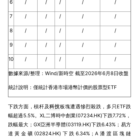
6
/
/
/
/
/
7
/
/
/
/
/
8
/
/
/
/
/
9
/
/
/
/
/
10
/
/
/
/
/
數據來源/整理：Wind/新時空 截至2026年6月8日收盤
統計說明：僅統計香港市場港幣計價的股票型ETF
下跌方面，槓杆及
科技
板塊遭遇慘烈殺跌，多只ETF跌
幅超過5.5%。XL二博時中創業(07234.HK)下跌7.72%，
跌幅最大；GX亞洲半導體(03119.HK)下跌6.43%；易方
達黃金礦(02824.HK)下跌6.34%；A潘渡區塊鏈