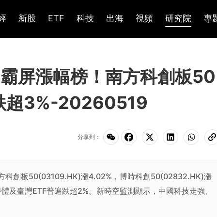
經
新股
ETF
科技
出海
視頻
研究院
專
0霸屏漲幅榜！南方科創板50
3%-20260519
分享到：
板50(03109.HK)漲4.02%，博時科創50(02832.HK)漲
，亞洲半導體及臺灣ETF普遍跌超2%。新時空監測顯示，中國科技走強、