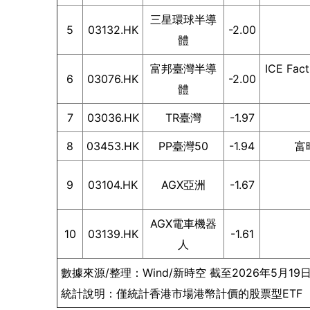
三星環球半導
5
03132.HK
-2.00
體
富邦臺灣半導
ICE F
6
03076.HK
-2.00
體
7
03036.HK
TR臺灣
-1.97
8
03453.HK
PP臺灣50
-1.94
富
9
03104.HK
AGX亞洲
-1.67
AGX電車機器
10
03139.HK
-1.61
人
數據來源/整理：Wind/新時空 截至2026年5月19
統計說明：僅統計香港市場港幣計價的股票型ETF