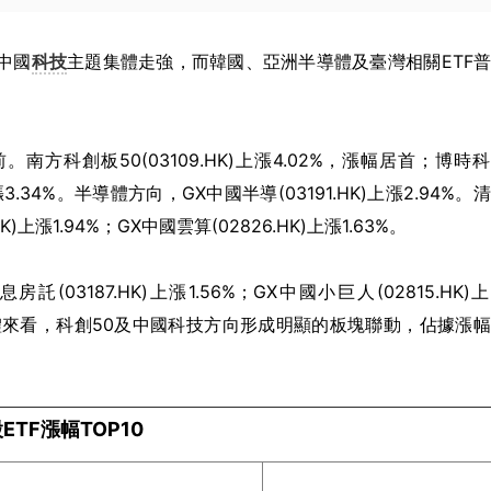
中國
科技
主題集體走強，而韓國、亞洲半導體及臺灣相關ETF
方科創板50(03109.HK)上漲4.02%，漲幅居首；博時
K)上漲3.34%。半導體方向，GX中國半導(03191.HK)上漲2.94%。
漲1.94%；GX中國雲算(02826.HK)上漲1.63%。
房託(03187.HK)上漲1.56%；GX中國小巨人(02815.HK)
38%。整體來看，科創50及中國科技方向形成明顯的板塊聯動，佔據漲
ETF漲幅TOP10