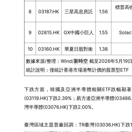
標普高
8
03187.HK
三星高息房託
1.56
9
02815.HK
GX中國小巨人
1.55
Sol
10
03160.HK
華夏日股對衝
1.38
數據來源/整理：Wind/
新時空
截至2026年5月19
統計說明：僅統計香港市場港幣計價的股票型ETF
下跌方面，韓國及亞洲半導體相關ETF跌幅顯著。TR
(03119.HK)下跌2.39%；易方達亞洲半導體(0348
灣半導體(03076.HK)下跌2.00%。
臺灣區域主題普遍回調：TR臺灣(03036.HK)下跌1.