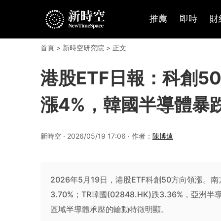
推薦
即時
財
首頁
>
新時空研究院
> 正文
港股ETF日報：科創5
漲4%，韓國半導體暴跌超
新時空 · 2026/05/19 17:06 · 作者：
陳博遠
2026年5月19日，港股ETF科創50方向領漲。南方科創
3.70%；TR韓國(02848.HK)跌3.36%
區域半導體承壓的輪動特徵明顯。