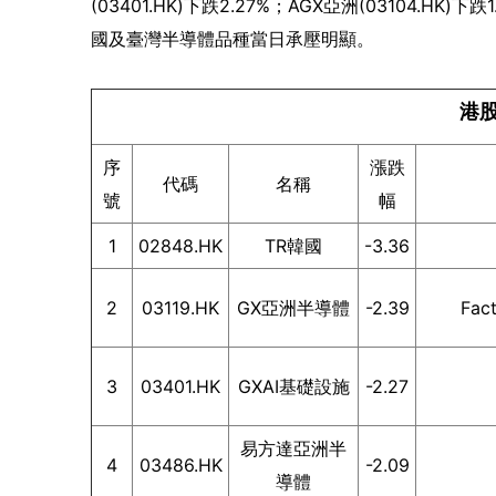
(03401.HK)下跌2.27%；AGX亞洲(03104.HK)
國及臺灣半導體品種當日承壓明顯。
港股
序
漲跌
代碼
名稱
號
幅
1
02848.HK
TR韓國
-3.36
2
03119.HK
GX亞洲半導體
-2.39
Fa
3
03401.HK
GXAI基礎設施
-2.27
易方達亞洲半
4
03486.HK
-2.09
導體