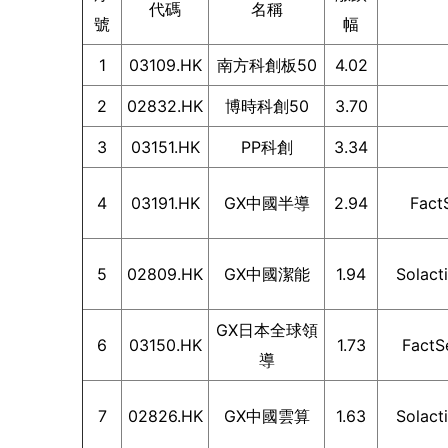
代碼
名稱
號
幅
1
03109.HK
南方科創板50
4.02
2
02832.HK
博時科創50
3.70
3
03151.HK
PP科創
3.34
4
03191.HK
GX中國半導
2.94
Fac
5
02809.HK
GX中國潔能
1.94
Sola
GX日本全球領
6
03150.HK
1.73
Fac
導
7
02826.HK
GX中國雲算
1.63
Sola