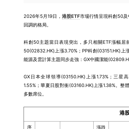
2026年5月19日，
港股
ETF
市場行情呈現科創50及
回調的格局。
科創50主題當日表現突出，多只相關ETF漲幅居前。南
50(02832.HK)上漲3.70%；PP科創(03151.H
能源及雲計算主題同步走強：GX中國潔能(02809.HK)上
GX日本全球領導(03150.HK)上漲1.73%；三星高息
1.55%；華夏日股對衝(03160.HK)上漲1.
多數席位。
港股
序
漲跌