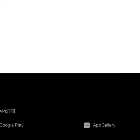
API訂閱
Google Play
AppGallery