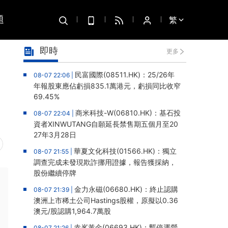
題
繁
即時
更多
民富國際(08511.HK)：25/26年
08-07 22:06 |
年報股東應佔虧損835.1萬港元，虧損同比收窄
69.45%
商米科技-W(06810.HK)：基石投
08-07 22:04 |
資者XINWUTANG自願延長禁售期五個月至20
27年3月28日
華夏文化科技(01566.HK)：獨立
08-07 21:55 |
調查完成未發現欺詐挪用證據，報告獲採納，
股份繼續停牌
金力永磁(06680.HK)：終止認購
08-07 21:39 |
澳洲上市稀土公司Hastings股權，原擬以0.36
澳元/股認購1,964.7萬股
赤峯黃金(06693.HK)：暫停運營
08-07 21:26 |