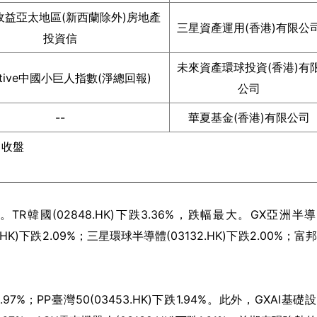
收益亞太地區(新西蘭除外)房地產
三星資產運用(香港)有限公
投資信
未來資產環球投資(香港)有
active中國小巨人指數(淨總回報)
公司
--
華夏基金(香港)有限公司
日收盤
韓國(02848.HK)下跌3.36%，跌幅最大。GX亞洲半
6.HK)下跌2.09%；三星環球半導體(03132.HK)下跌2.00%；富
97%；PP臺灣50(03453.HK)下跌1.94%。此外，GXAI基礎