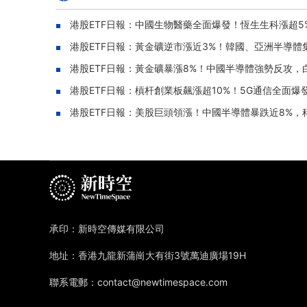
港股ETF日報：中國生物醫藥全面爆發！恆生生科漲超5%，
港股ETF日報：黃金礦逆市漲近3%！韓國、亞洲半導體集體
港股ETF日報：黃金礦暴漲8%！中國半導體強勢反攻，白酒
港股ETF日報：槓杆創業板飆漲超10%！5G通信全面爆發
港股ETF日報：美股巨頭領漲！中國半導體暴跌近8%，科創
承印：新時空傳媒有限公司
地址：香港九龍新蒲崗大有街3號萬迪廣場19H
聯系電郵：contact@newtimespace.com