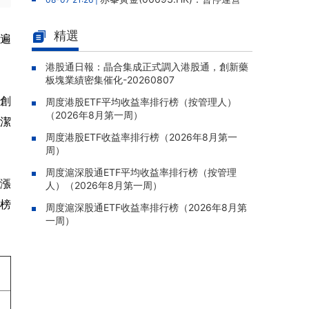
老撾勐康稀土項目，2025年該項目歸母淨虧損
人民幣5,406萬元
精選
普遍
靈寶黃金(03330.HK)：新疆哈巴
08-07 20:07 |
河勘查取得重大進展，保有金金屬量由13.20噸
港股通日報：晶合集成正式調入港股通，創新藥
板塊業績密集催化-20260807
躍升至53.94噸
科創
周度港股ETF平均收益率排行榜（按管理人）
迅策(03317.HK)：與天合算力訂
08-07 20:04 |
（2026年8月第一周）
立戰略合作備忘，共探能源垂類大模型與Toke
清潔
n工廠商業化
周度港股ETF收益率排行榜（2026年8月第一
周）
哥瑞利軟件通過港交所聆訊，在
08-07 20:02 |
中國泛半導體IMSS市場排名第三
周度滬深股通ETF平均收益率排行榜（按管理
上漲
人）（2026年8月第一周）
浙能邁領綠航二次遞表港交所，爲
08-07 19:47 |
幅榜
全球領先的綠色航運設備和系統提供商
周度滬深股通ETF收益率排行榜（2026年8月第
一周）
駿傑集團控股(08188.HK)：附屬
08-07 19:09 |
公司獲授7份基建工程建造合約，合約總額約1.
95億港元