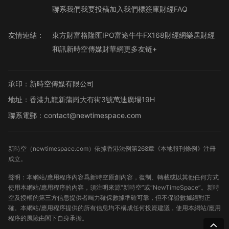
聯系我們
我要投稿
加入我們
標簽庫
財經FAQ
友情連結：
東方財富
格隆匯
IPO
富途牛牛
FX168財經網
樂居財經
和訊
新時空傳媒
財華網
更多友链+
承印：新時空傳媒有限公司
地址：香港九龍新蒲崗大有街3號萬迪廣場19H
聯系電郵：contact@newtimespace.com
新時空（
newtimespace.com
）依據香港法例第268章《本地報刊條例》注冊
成立。
聲明：本網站/應用程序內容爲新時空原創內容，復制、轉載或以其他任何方式
使用本網站/應用程序的內容，須注明來源“新時空”或“NewTimeSpace”。新時
空及授權的第三方信息提供者竭力確保數據準確可靠，但不保證數據絕對正
確。本網站/應用程序提供的所有信息均不構成任何投資建議，使用本網站/應用
程序的風險由閣下自身承擔。