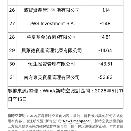
26
盛寶資產管理香港有限公司
-1.14
27
DWS Investment S.A.
-1.48
28
華夏基金(香港)有限公司
-4.81
29
貝萊德資產管理北亞有限公司
-14.64
30
恆生投資管理有限公司
-43.51
31
南方東英資產管理有限公司
-53.83
數據來源/整理：Wind/
新時空
統計區間：2026年5月11
日至15日
新時空聲明：
本內容爲新時空原創內容，復制、轉載或以其他任何方式使
用本內容，須注明來源“新時空”或“
NewTimeSpace
”。新時空及授權的第
三方信息提供者竭力確保數據準確可靠，但不保證數據絕對正確。本內容僅