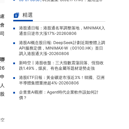
AR-T產品CT1190B獲國家藥監局IND批準，用
於治療復發/難治性大B細胞淋巴瘤
精選
慮
宜明昂科-B(01541.HK)：子公司
08-07 08:05 |
會
宜明凱爾獲生科起航等投資者增資5000萬元，
港股通日報：港股通名單調整落地，MINIMAX入
司
通首日逆市大漲17%-20260806
完成後公司持股約68.34%
港股AI概念股日報: DeepSeek計劃近期整體上調
中港石油(00632.HK)：首席財務
08-07 08:03 |
API服務定價，MINIMAX-W（00100.HK）首日
官兼公司祕書鄭鎮昇辭任，公司暫不符合多項
調入港股通大漲-20260806
上市規則規定
聯
新時空丨港股收盤：三大指數震蕩回落、恆指收
通天酒業(00389.HK)：主要股東
08-07 08:00 |
26
跌1.49%，煤炭、有色金屬等題材逆勢走強
王赫就配售協議向香港高等法院提起訴訟，公
的申
司擬積極應訴
港股ETF日報：黃金礦逆市漲近3%！韓國、亞洲
半導體集體重挫超4%-20260806
頭人
創勝集團醫藥-B(06628.HK)：擬
08-07 07:57 |
企查查AI觀察：Agent時代企業軟件該如何計
1.9億元出售CDMO資產予藥明生物附屬，聚焦
股
價？
創新藥研發主業
華僑城(亞洲)(03366.HK)：擬通
08-07 07:54 |
過公開掛牌以3.07億元出售華僑城(惠州)100%
時空
股權，8月21日召開股東特別大會
。