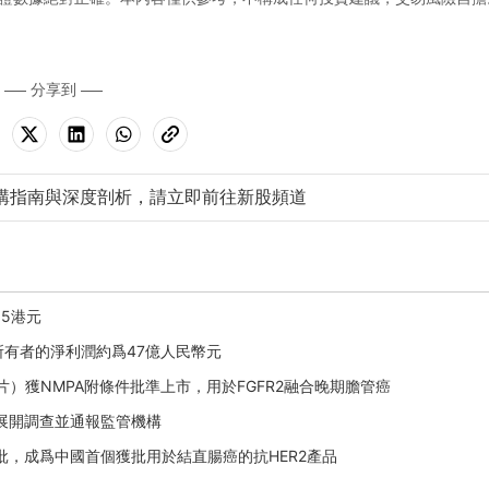
分享到
購指南與深度剖析，請立即前往新股頻道
05港元
公司所有者的淨利潤約爲47億人民幣元
替尼片）獲NMPA附條件批準上市，用於FGFR2融合晚期膽管癌
已展開調查並通報監管機構
症獲批，成爲中國首個獲批用於結直腸癌的抗HER2產品