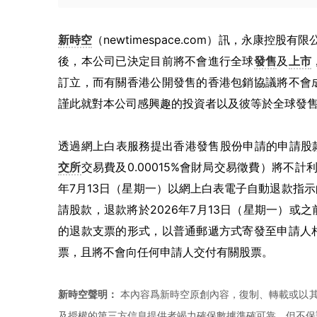
新時空
（newtimespace.com）訊，永康控股
後，本公司已決定目前將不會進行全球
發售
及
上市
訂立，而有關香港公開發售的香港包銷協議將不會
謹此就對本公司感興趣的投資者以及彼等於全球發
透過網上白表服務提出香港發售股份申請的申請股款（包括
交所
交易費及0.00015%會財局交易徵費）將不
年7月13日（星期一）以網上白表電子自動退款指
請股款，退款將於2026年7月13日（星期一）
的退款支票的形式，以普通郵遞方式寄發至申請人
票，且將不會向任何申請人交付有關股票。
新時空聲明：
本內容爲新時空原創內容，復制、轉載或以其
及授權的第三方信息提供者竭力確保數據準確可靠，但不保