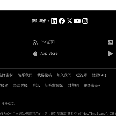
關注我們：
RSS訂閱
App Store
品牌素材
聯系我們
我要投稿
加入我們
標簽庫
財經FAQ
8財經網
樂居財經
和訊
新時空傳媒
財華網
更多友链+
》注冊成立。
方式使用本網站/應用程序的內容，須注明來源“新時空”或“NewTimeSpace”