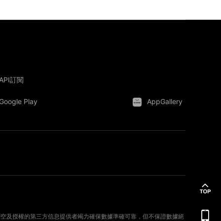
API訂閱
Google Play
AppGallery
。新時空及授權的第三方信息提供者竭力確保數據準確可靠，但不保證數據絕