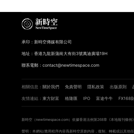
承印：新時空傳媒有限公司
地址：香港九龍新蒲崗大有街3號萬迪廣場19H
聯系電郵：contact@newtimespace.com
相關信息：
關於我們
免責聲明
隱私政策
出版原則
友情連結：
東方財富
格隆匯
IPO
富途牛牛
FX16
新時空（
newtimespace.com
）依據香港法例第268章《本地報刊條例
聲明：本網站/應用程序內容爲新時空原創內容，復制、轉載或以其他任何