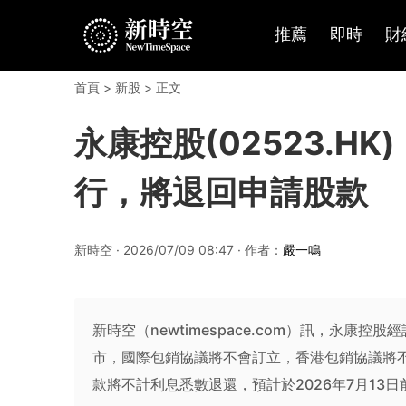
推薦
即時
財
首頁
>
新股
> 正文
永康控股(02523.H
行，將退回申請股款
新時空 · 2026/07/09 08:47 · 作者：
嚴一鳴
新時空（newtimespace.com）訊，永
市，國際包銷協議將不會訂立，香港包銷協議將
款將不計利息悉數退還，預計於2026年7月13