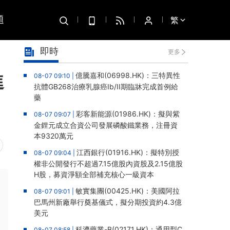
題
繁
即時
更多
進
億騰嘉和(06998.HK)：三特異性
08-07 09:10 |
抗體GB268治療乳腺癌Ib/II期臨牀完成首例給
藥
彩客新能源(01986.HK)：擬與紫
08-07 09:07 |
金鋰元成立合資公司發展磷酸鐵業務，注冊資
本9320萬元
江西銀行(01916.HK)：擬特別授
08-07 09:04 |
權非公開發行不超過7.15億股內資股及2.15億股
H股，募資淨額全部補充核心一級資本
敏實集團(00425.HK)：美國阿拉
08-07 09:01 |
巴馬州新廠舉行奠基儀式，擬分期投資約4.3億
美元
科濟藥業-B(02171.HK)：通用型C
08-07 08:58 |