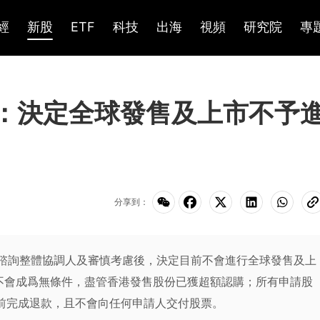
經
新股
ETF
科技
出海
視頻
研究院
專
K)：決定全球發售及上市不予
分享到：
康控股經諮詢整體協調人及審慎考慮後，決定目前不會進行全球發售及上
不會成爲無條件，盡管香港發售股份已獲超額認購；所有申請股
日前完成退款，且不會向任何申請人交付股票。