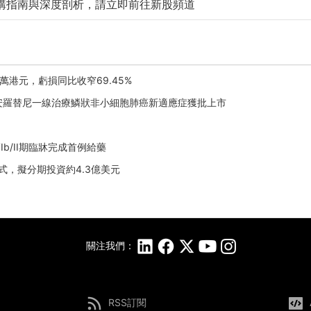
購指南與深度剖析，請立即前往新股頻道
.1萬港元，虧損同比收窄69.45%
序貫安羅替尼一線治療鱗狀非小細胞肺癌新適應症獲批上市
Ib/II期臨牀完成首例給藥
儀式，擬分期投資約4.3億美元
關注我們：
RSS訂閱