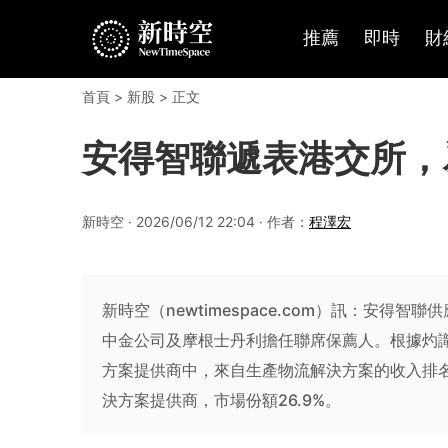
推薦
即時
財
首頁
>
新股
> 正文
安得智聯遞表港交所，
新時空 · 2026/06/12 22:04 · 作者：
程澤宏
新時空（newtimespace.com）訊：安得
中金公司及摩根士丹利擔任聯席保薦人。根據灼識
方案提供商中，來自生產物流解決方案的收入排
決方案提供商，市場份額26.9%。