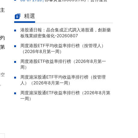
老撾勐康稀土項目，2025年該項目歸母淨虧損
所主
人民幣5,406萬元
精選
靈寶黃金(03330.HK)：新疆哈巴
08-07 20:07 |
河勘查取得重大進展，保有金金屬量由13.20噸
港股通日報：晶合集成正式調入港股通，創新藥
板塊業績密集催化-20260807
躍升至53.94噸
灼
周度港股ETF平均收益率排行榜（按管理人）
迅策(03317.HK)：與天合算力訂
名第
08-07 20:04 |
（2026年8月第一周）
立戰略合作備忘，共探能源垂類大模型與Toke
n工廠商業化
周度港股ETF收益率排行榜（2026年8月第一
周）
哥瑞利軟件通過港交所聆訊，在
08-07 20:02 |
時空
中國泛半導體IMSS市場排名第三
周度滬深股通ETF平均收益率排行榜（按管理
人）（2026年8月第一周）
。
浙能邁領綠航二次遞表港交所，爲
08-07 19:47 |
全球領先的綠色航運設備和系統提供商
周度滬深股通ETF收益率排行榜（2026年8月第
一周）
駿傑集團控股(08188.HK)：附屬
08-07 19:09 |
公司獲授7份基建工程建造合約，合約總額約1.
95億港元