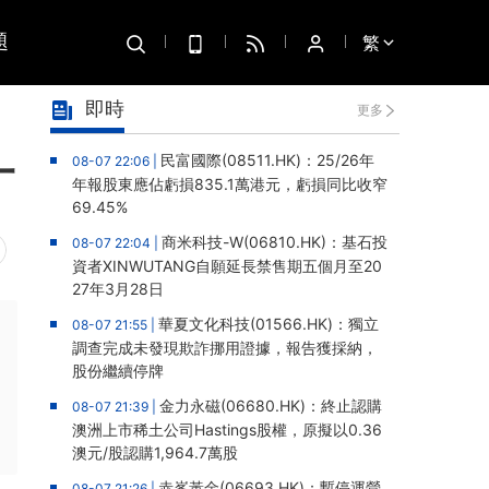
題
繁
即時
更多
一
民富國際(08511.HK)：25/26年
08-07 22:06 |
年報股東應佔虧損835.1萬港元，虧損同比收窄
69.45%
商米科技-W(06810.HK)：基石投
08-07 22:04 |
資者XINWUTANG自願延長禁售期五個月至20
27年3月28日
華夏文化科技(01566.HK)：獨立
08-07 21:55 |
調查完成未發現欺詐挪用證據，報告獲採納，
股份繼續停牌
金力永磁(06680.HK)：終止認購
08-07 21:39 |
澳洲上市稀土公司Hastings股權，原擬以0.36
澳元/股認購1,964.7萬股
赤峯黃金(06693.HK)：暫停運營
08-07 21:26 |