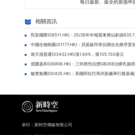
每日最新、最全的新股申
相關資訊
民富國際(08511.HK)：25/26年年報股東應佔虧損835
中國生物制藥(01177.HK)：貝莫蘇拜單抗聯合化療
南方港股通(03432.HK)漲1.64%，報105.150港元
億騰嘉和(06998.HK)：三特異性抗體GB268治療乳腺癌
敏實集團(00425.HK)：美國阿拉巴馬州新廠舉行奠基
承印：新時空傳媒有限公司