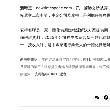
新時空
（newtimespace.com）訊：據港交所
板遞交
上市
申請，中金公司及摩根士丹利擔任聯席
安得智聯是一家一體化供應鏈物流解決方案提供商
識諮詢資料，2025年公司在中國綜合型一體化
一；按收入計，是中國家電行業最大的一體化供應鏈物
新時空聲明：
本內容爲新時空原創內容，復制、轉載或以其
及授權的第三方信息提供者竭力確保數據準確可靠，但不保
關鍵詞：
安得智聯
IPO
遞表