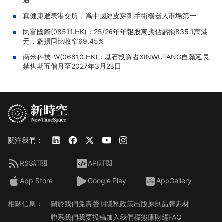
真健康遞表港交所，爲中國經皮穿刺手術機器人市場第一
民富國際(08511.HK)：25/26年年報股東應佔虧損835.1萬港
元，虧損同比收窄69.45%
商米科技-W(06810.HK)：基石投資者XINWUTANG自願延長
禁售期五個月至2027年3月28日
關注我們：
RSS訂閱
API訂閱
App Store
Google Play
AppGallery
相關信息：
關於我們
免責聲明
隱私政策
出版原則
品牌素材
聯系我們
我要投稿
加入我們
標簽庫
財經FAQ