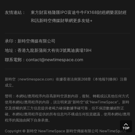
友情連結：
東方財富
格隆匯
IPO
富途牛牛
FX168財經網
樂居財經
和訊
新時空傳媒
財華網
更多友链+
承印：新時空傳媒有限公司
地址：香港九龍新蒲崗大有街3號萬迪廣場19H
聯系電郵：contact@newtimespace.com
新時空（
newtimespace.com
）依據香港法例第268章《本地報刊條例》注冊
成立。
聲明：本網站/應用程序內容爲新時空原創內容，復制、轉載或以其他任何方式
使用本網站/應用程序的內容，須注明來源“新時空”或“NewTimeSpace”。新時
空及授權的第三方信息提供者竭力確保數據準確可靠，但不保證數據絕對正
確。本網站/應用程序提供的所有信息均不構成任何投資建議，使用本網站/應用
程序的風險由閣下自身承擔。
Copyright ©
新時空
NewTimeSpace 新時空傳媒有限公司 NewTimeSpace