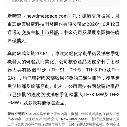
新時空
（newtimespace.com）訊：據港交所披露，廣
東真健康醫療
科技
開發股份有限公司於2026年6月12日
通過港交所主板
上市
聆訊
，中金公司及星展集團擔任聯
席
保薦
人。
真健康成立於2018年，專注於經皮穿刺手術及消融手術
機器人的研發及商業化。公司核心產品經皮穿刺手術機
器人共有四個型號（TH-S1、TH-S、TH-S Pro及TH-
SA），均已獲得國家藥監局頒發的三類注冊證，獲準應
用於肺部及腹部穿刺。此外，公司還擁有兩款關鍵產品
（已獲批的經皮微波消融手術機器人TH-X MW及TH-X
HMW）及多款其他候選產品。
新時空聲明：
本內容爲新時空原創內容，復制、轉載或以其他任何方式使
用本內容，須注明來源“新時空”或“
NewTimeSpace
”。新時空及授權的第
三方信息提供者竭力確保數據準確可靠，但不保證數據絕對正確。本內容僅