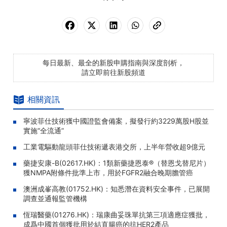
每日最新、最全的新股申購指南與深度剖析，
請立即前往新股頻道
相關資訊
寧波菲仕技術獲中國證監會備案，擬發行約3229萬股H股並
實施“全流通”
工業電驅動龍頭菲仕技術遞表港交所，上半年營收超9億元
藥捷安康-B(02617.HK)：1類新藥捷恩泰®（替恩戈替尼片）
獲NMPA附條件批準上市，用於FGFR2融合晚期膽管癌
澳洲成峯高教(01752.HK)：知悉潛在資料安全事件，已展開
調查並通報監管機構
恆瑞醫藥(01276.HK)：瑞康曲妥珠單抗第三項適應症獲批，
成爲中國首個獲批用於結直腸癌的抗HER2產品