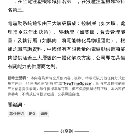
二，在全電注塑機領域排名第二，在液壓注塑機領域排
名第三。
電驅動系統通常由三大層級構成：控制層（如大腦，處
理指令並作出決策）、驅動層（如關節，負責管理能
量）及執行層（如肌肉，將電能轉化爲物理運動）。根
據灼識諮詢資料，中國僅有有限數量的電驅動供應商能
夠提供涵蓋三大層級的一體化解決方案，公司即在具備
有關能力的供應商之列。
新時空聲明：
本內容爲新時空原創內容，復制、轉載或以其他任何方式使
用本內容，須注明來源“新時空”或“
NewTimeSpace
”。新時空及授權的第
三方信息提供者竭力確保數據準確可靠，但不保證數據絕對正確。本內容僅
供參考，不構成任何投資建議，交易風險自擔。
關鍵詞：
菲仕技術
IPO
遞表
分享到