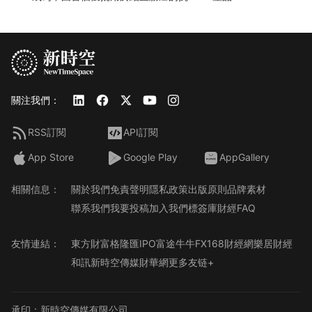
關注我們：
RSS訂閱
API訂閱
App Store
Google Play
AppGallery
相關信息：
關於我們
免責聲明
隱私政策
出版原則
品牌素材
聯系我們
我要投稿
加入我們
標簽庫
財經FAQ
友情連結：
東方財富
格隆匯
IPO
富途牛牛
FX168財經網
樂居財經
和訊
新時空傳媒
財華網
更多友链+
承印：新時空傳媒有限公司