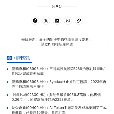
分享到
每日最新、最全的新股申購指南與深度剖析，
請立即前往新股頻道
相關資訊
億騰嘉和(06998.HK)：三特異性抗體GB268治療乳腺癌Ib/II
期臨牀完成首例給藥
億騰嘉和(06998.HK)：Syndax終止原許可協議，2023年再
許可協議無法再履行
中國上城(02330.HK)：擬配售最多9056.8萬股，配售價
0.26港元，所得款項淨額約2323萬港元
硬蛋創新(00400.HK)：AI Token工廠新業務成爲集團第二成
長曲線，已獲超10億美元意向訂單