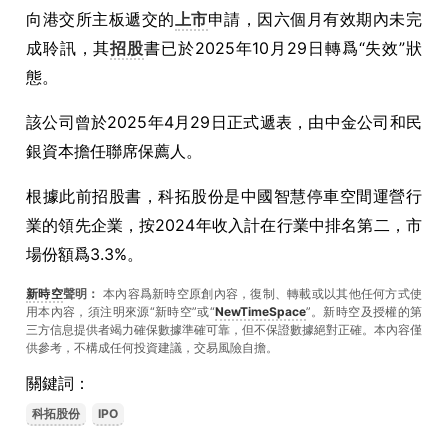
向港交所主板遞交的
上市
申請，因六個月有效期內未完
成聆訊，其
招股
書已於2025年10月29日轉爲“失效”狀
態。
該公司曾於2025年4月29日正式遞表，由中金公司和民
銀資本擔任聯席保薦人。
根據此前招股書，科拓股份是中國智慧停車空間運營行
業的領先企業，按2024年收入計在行業中排名第二，市
場份額爲3.3%。
新時空
聲明：
本內容爲新時空原創內容，復制、轉載或以其他任何方式使
用本內容，須注明來源“新時空”或“
NewTimeSpace
”。新時空及授權的第
三方信息提供者竭力確保數據準確可靠，但不保證數據絕對正確。本內容僅
供參考，不構成任何投資建議，交易風險自擔。
關鍵詞：
科拓股份
IPO