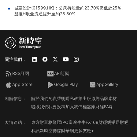
城建設計(01599.HK)：公衆持股量約23.70%仍低於25%，
擬推H股全流通提升至約28.80%
關注我們：
RSS訂閱
API訂閱
App Store
Google Play
AppGallery
相關信息：
關於我們
免責聲明
隱私政策
出版原則
品牌素材
聯系我們
我要投稿
加入我們
標簽庫
財經FAQ
友情連結：
東方財富
格隆匯
IPO
富途牛牛
FX168財經網
樂居財經
和訊
新時空傳媒
財華網
更多友链+