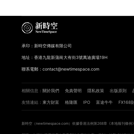
承印：新時空傳媒有限公司
地址：香港九龍新蒲崗大有街3號萬迪廣場19H
聯系電郵：contact@newtimespace.com
相關信息：
關於我們
免責聲明
隱私政策
出版原則
友情連結：
東方財富
格隆匯
IPO
富途牛牛
FX16
新時空（
newtimespace.com
）依據香港法例第268章《本地報刊條例