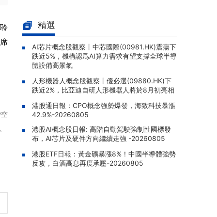
威勝控股(03393.HK)：附屬公司
08-06 13:18 |
獲巴西約1.44億元人民幣重合器供貨合約
精選
聆
金價突破4300美元，日內漲超
08-06 11:41 |
聯席
AI芯片概念股觀察丨中芯國際(00981.HK)震蕩下
1%，易方達黃金礦ETF(02824)漲逾4%
跌近5%，機構認爲AI算力需求有望支撐全球半導
ETF資金盤點 | 黃金股ETF永贏(51
08-06 11:40 |
體設備高景氣
7520)8月5日淨流入4.47億元，連續4天合計
人形機器人概念股觀察丨優必選(09880.HK)下
吸金10.51億元
跌近2%，比亞迪自研人形機器人將於8月初亮相
ETF資金盤點 | 傳媒ETF廣發(512
08-06 11:39 |
港股通日報：CPO概念強勢爆發，海致科技暴漲
980)8月5日淨流入2.75億元，居可比基金首位
時空
42.9%-20260805
。
港股AI概念股日報: 高階自動駕駛強制性國標發
布，AI芯片及硬件方向繼續走強 -20260805
港股ETF日報：黃金礦暴漲8%！中國半導體強勢
反攻，白酒高息再度承壓-20260805