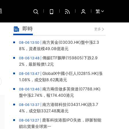
題
繁
即時
更多
南方黃金(03030.HK)盤中漲2.3
08-06 13:50 |
8%，資產規模49.08億港元
傳媒ETF鵬華(159805)下跌2.9
08-06 13:48 |
2%，最新報價1.2元
GlobalX中國小巨人(02815.HK)漲
08-06 13:47 |
1.08%，成交額8.62萬港元
南方兩倍做多英偉達(07788.HK)
08-06 13:46 |
盤中漲2.74%，報174.400港元
南方港韓科技(03431.HK)跌3.7
08-06 13:37 |
4%，成交額3327.48萬港元
鹿客科技港股IPO失效，靜脈智能
08-06 13:27 |
鎖出貨量全球第一