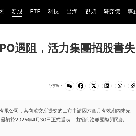
經
新股
ETF
科技
出海
視頻
研究院
專
IPO遇阻，活力集團招股書失
分享到：
控股有限公司，其向港交所提交的上市申請因六個月有效期內未完
最初於2025年4月30日正式遞表，由招商證券國際與民銀