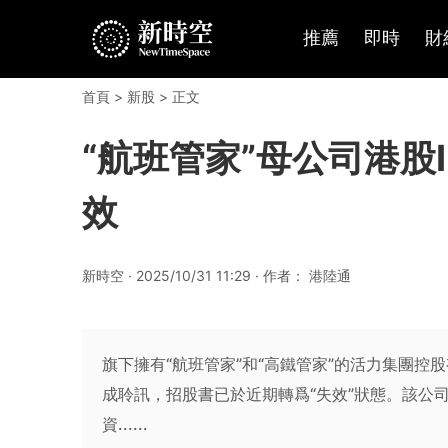
推薦
即時
財
首頁
>
新股
> 正文
“航班管家”母公司港股
效
新時空 · 2025/10/31 11:29 · 作者： 港陸通
旗下擁有“航班管家”和“高鐵管家”的活力集團
成聆訊，招股書已於近期轉爲“失效”狀態。該公司
資......