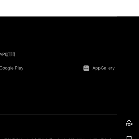
API訂閱
Google Play
AppGallery