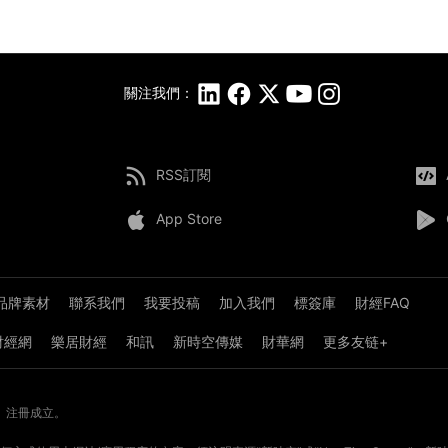
關注我們：
RSS訂閱
App Store
品牌素材
聯系我們
我要投稿
加入我們
標簽庫
財經FAQ
8財經網
樂居財經
和訊
新時空傳媒
財華網
更多友链+
》注冊成立。