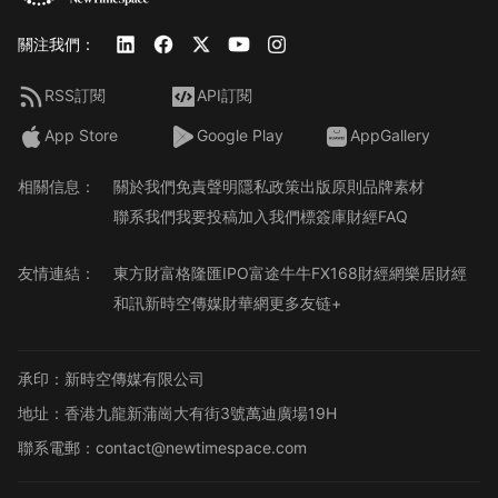
關注我們：
RSS訂閱
API訂閱
App Store
Google Play
AppGallery
相關信息：
關於我們
免責聲明
隱私政策
出版原則
品牌素材
聯系我們
我要投稿
加入我們
標簽庫
財經FAQ
友情連結：
東方財富
格隆匯
IPO
富途牛牛
FX168財經網
樂居財經
和訊
新時空傳媒
財華網
更多友链+
承印：新時空傳媒有限公司
地址：香港九龍新蒲崗大有街3號萬迪廣場19H
聯系電郵：contact@newtimespace.com