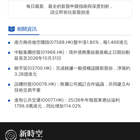
每日最新、最全的新股申購指南與深度剖析，
請立即前往新股頻道
相關資訊
南方兩倍做空國指(07588.HK)盤中漲1.80%，報1.468港元
中駿集團控股(01966.HK)：境外債務重組最後截止日期自動
延長至2026年10月31日
映宇宙(03700.HK)：完成根據一般授權認購新股份，淨籌約
3.28億港元
誼礫控股(00076.HK)：附屬公司籤訂合作協議，共同建立AI
技術交易平臺
進智公共交通(00077.HK)：25/26年年報股東應佔溢利
1796.9萬港元，同比增加114.02%