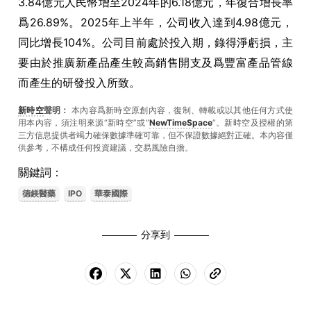
3.84億元人民幣增至2024年的6.18億元，年復合增長率
爲26.89%。2025年上半年，公司收入達到4.98億元，
同比增長104%。公司目前處於投入期，錄得淨虧損，主
要由於推廣新產品產生較高銷售開支及爲豐富產品管線
而產生的研發投入所致。
新時空
聲明：
本內容爲新時空原創內容，復制、轉載或以其他任何方式使
用本內容，須注明來源“新時空”或“
NewTimeSpace
”。新時空及授權的第
三方信息提供者竭力確保數據準確可靠，但不保證數據絕對正確。本內容僅
供參考，不構成任何投資建議，交易風險自擔。
關鍵詞：
德鎂醫藥
IPO
華泰國際
分享到